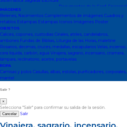
Sistemática
Sagrada Escritura
Sagrada escritura
Cristianismo y
otras religiones
Ecumenismo
Documentos de la Conf. Episcopal
IMÁGENES
y otras editor
Documentos De La Iglesia
DVD, calendarios,
Belenes, Nacimientos
Complementos de imágenes
Cuadros y
agendas y revistas
Revistas
Calendarios y agendas
DVD
CD
retablos
Estampas
Estampas
Iconos
Imágenes
Poster
Impresos
En Almacen
Pastoral
Pastoral escolar
Pastoral juvenil
OBJETOS
Pastoral sacerdotal
Pastoral de Mayores
Pastoral de vida
Calices, copones, custodias
Ciriales, atriles, candelabros,
religiosa - consagrada
Pastoral
Moral-Ética
Colección Hacer
ambones
Fundas de Biblias, Liturgia de las Horas, maletine
Familia
Moral-Ética
Obras Completas
Obras de Juan Pablo II
Rosarios, decimas, cruces, medallas, escapularios
Velas, incienso,
Documentos de la Santa Sede
Santa Sede
Encíclicas
Patrología
cera líquida, carbón, agua
Vinajera, sagrario, incensario, crismera,
Mariología
Literatura
DESCATALOGADOS
Literatura
Literatura
lámpara, reclinatorio, acetre, portavelas
clásica
Movimientos de la Iglesia
Teología
Teología
Presencia
ROPA
teológica
Los Santos Padres. Teología (Codesal)
Fuentes
Camisas y polos
Casullas, albas, estolas, purificadores, corporales,
Patrísticas. Teología
Biblioteca de Patrística (naranja)
Manuales
mantel
de Teología Católica (Edicep)
Salir ?
×
Selecciona "Salir" para confirmar su salida de la sesión.
Salir
Cancelar
Vinajera, sagrario, incensario,