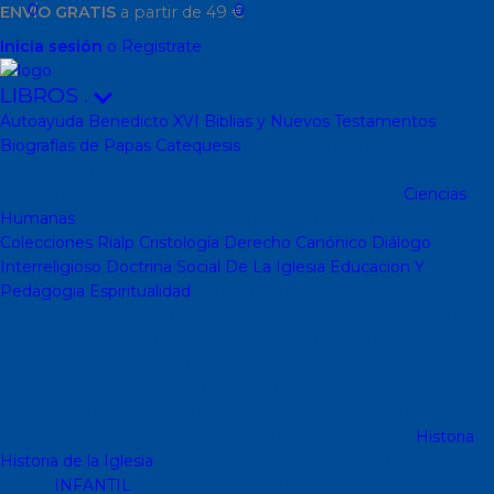
0
0
ENVÍO GRATIS
a partir de 49 €
Inicia sesión
o Registrate
LIBROS
.
Autoayuda
Benedicto XVI
Biblias y Nuevos Testamentos
Biografías de Papas
Catequesis
Catequesis Formación
Catequesis Prebautismal
Catequesis de Comunión
Catequesis
de Confirmación
Catequesis de Adultos
Catecismos
Ciencias
Humanas
Filosofía
Psicología
Otras Ciencias Humanas
Colecciones Rialp
Cristología
Derecho Canónico
Diálogo
Interreligioso
Doctrina Social De La Iglesia
Educacion Y
Pedagogia
Espiritualidad
Colección dBolsillo mc
Espiritualidad
PD
Espiritualidad Sinli
Espiritualidad (Testimonios)
Coleccion
Mambré
Novenas
Coleccion Betel
Vidas de Santos
Espiritualidad
Colección Patmos
Colección Arcaduz
Colección
Mensajes
Colección Vidas Breves y Retratos de Bolsillo (SP)
Colección Hablar con Jesus ( Orar...)
Libritos de espiritualidad
Colección Pemán
Escuela de Jóvenes Cristianos(EJC)
Historia
Historia de la Iglesia
Arte Sacro y Peregrinaciones
Historia de la
Iglesia
INFANTIL
Juegos didacticos
Biblias y Nuevos