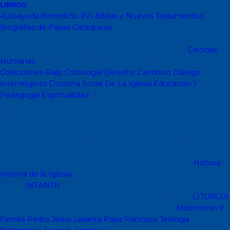
LIBROS
Autoayuda
Benedicto XVI
Biblias y Nuevos Testamentos
Biografías de Papas
Catequesis
Catequesis Formación
Catequesis Prebautismal
Catequesis de Comunión
Catequesis
de Confirmación
Catequesis de Adultos
Catecismos
Ciencias
Humanas
Filosofía
Psicología
Otras Ciencias Humanas
Colecciones Rialp
Cristología
Derecho Canónico
Diálogo
Interreligioso
Doctrina Social De La Iglesia
Educacion Y
Pedagogia
Espiritualidad
Colección dBolsillo mc
Espiritualidad
PD
Espiritualidad Sinli
Espiritualidad (Testimonios)
Coleccion
Mambré
Novenas
Coleccion Betel
Vidas de Santos
Espiritualidad
Colección Patmos
Colección Arcaduz
Colección
Mensajes
Colección Vidas Breves y Retratos de Bolsillo (SP)
Colección Hablar con Jesus ( Orar...)
Libritos de espiritualidad
Colección Pemán
Escuela de Jóvenes Cristianos(EJC)
Historia
Historia de la Iglesia
Arte Sacro y Peregrinaciones
Historia de la
Iglesia
INFANTIL
Juegos didacticos
Biblias y Nuevos
Testamentos infantiles
Cuentos y Narraciones
Infantil
LITURGIA
Liturgia
Colecciones de Liturgia
Libros Liturgicos
Matrimonio Y
Familia
Pedro Jesus Lasanta
Papa Francisco
Teología