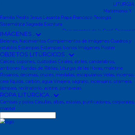
Testamentos infantiles
Cuentos y Narraciones
Infantil
LITURGIA
Liturgia
Colecciones de Liturgia
Libros Liturgicos
Matrimonio Y
Familia
Pedro Jesus Lasanta
Papa Francisco
Teología
Sistemática
Sagrada Escritura
Sagrada escritura
Cristianismo y
otras religiones
Ecumenismo
Documentos de la Conf. Episcopal
IMÁGENES
.
y otras editor
Documentos De La Iglesia
DVD, calendarios,
Belenes, Nacimientos
Complementos de imágenes
Cuadros y
agendas y revistas
Revistas
Calendarios y agendas
DVD
CD
retablos
Estampas
Estampas
Iconos
Imágenes
Poster
Impresos
En Almacen
Pastoral
Pastoral escolar
Pastoral juvenil
OBJETOS LITÚRGICOS
.
Pastoral sacerdotal
Pastoral de Mayores
Pastoral de vida
Calices, copones, custodias
Ciriales, atriles, candelabros,
religiosa - consagrada
Pastoral
Moral-Ética
Colección Hacer
ambones
Fundas de Biblias, Liturgia de las Horas, maletine
Familia
Moral-Ética
Obras Completas
Obras de Juan Pablo II
Rosarios, decimas, cruces, medallas, escapularios
Velas, incienso,
Documentos de la Santa Sede
Santa Sede
Encíclicas
Patrología
cera líquida, carbón, agua
Vinajera, sagrario, incensario, crismera,
Mariología
Literatura
DESCATALOGADOS
Literatura
Literatura
lámpara, reclinatorio, acetre, portavelas
clásica
Movimientos de la Iglesia
Teología
Teología
Presencia
ROPA LITÚRGICA
.
teológica
Los Santos Padres. Teología (Codesal)
Fuentes
Camisas y polos
Casullas, albas, estolas, purificadores, corporales,
Patrísticas. Teología
Biblioteca de Patrística (naranja)
Manuales
mantel
de Teología Católica (Edicep)