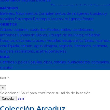
Sistemática
Sagrada Escritura
Sagrada escritura
Cristianismo y
otras religiones
Ecumenismo
Documentos de la Conf. Episcopal
IMÁGENES
y otras editor
Documentos De La Iglesia
DVD, calendarios,
Belenes, Nacimientos
Complementos de imágenes
Cuadros y
agendas y revistas
Revistas
Calendarios y agendas
DVD
CD
retablos
Estampas
Estampas
Iconos
Imágenes
Poster
Impresos
En Almacen
Pastoral
Pastoral escolar
Pastoral juvenil
OBJETOS
Pastoral sacerdotal
Pastoral de Mayores
Pastoral de vida
Calices, copones, custodias
Ciriales, atriles, candelabros,
religiosa - consagrada
Pastoral
Moral-Ética
Colección Hacer
ambones
Fundas de Biblias, Liturgia de las Horas, maletine
Familia
Moral-Ética
Obras Completas
Obras de Juan Pablo II
Rosarios, decimas, cruces, medallas, escapularios
Velas, incienso,
Documentos de la Santa Sede
Santa Sede
Encíclicas
Patrología
cera líquida, carbón, agua
Vinajera, sagrario, incensario, crismera,
Mariología
Literatura
DESCATALOGADOS
Literatura
Literatura
lámpara, reclinatorio, acetre, portavelas
clásica
Movimientos de la Iglesia
Teología
Teología
Presencia
ROPA
teológica
Los Santos Padres. Teología (Codesal)
Fuentes
Camisas y polos
Casullas, albas, estolas, purificadores, corporales,
Patrísticas. Teología
Biblioteca de Patrística (naranja)
Manuales
mantel
de Teología Católica (Edicep)
Salir ?
×
Selecciona "Salir" para confirmar su salida de la sesión.
Salir
Cancelar
Colección Arcaduz