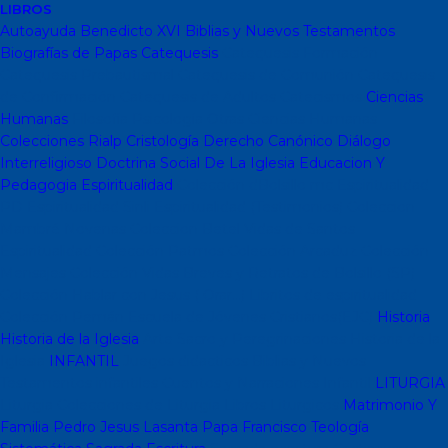
LIBROS
Autoayuda
Benedicto XVI
Biblias y Nuevos Testamentos
Biografías de Papas
Catequesis
Catequesis Formación
Catequesis Prebautismal
Catequesis de Comunión
Catequesis
de Confirmación
Catequesis de Adultos
Catecismos
Ciencias
Humanas
Filosofía
Psicología
Otras Ciencias Humanas
Colecciones Rialp
Cristología
Derecho Canónico
Diálogo
Interreligioso
Doctrina Social De La Iglesia
Educacion Y
Pedagogia
Espiritualidad
Colección dBolsillo mc
Espiritualidad
PD
Espiritualidad Sinli
Espiritualidad (Testimonios)
Coleccion
Mambré
Novenas
Coleccion Betel
Vidas de Santos
Espiritualidad
Colección Patmos
Colección Arcaduz
Colección
Mensajes
Colección Vidas Breves y Retratos de Bolsillo (SP)
Colección Hablar con Jesus ( Orar...)
Libritos de espiritualidad
Colección Pemán
Escuela de Jóvenes Cristianos(EJC)
Historia
Historia de la Iglesia
Arte Sacro y Peregrinaciones
Historia de la
Iglesia
INFANTIL
Juegos didacticos
Biblias y Nuevos
Testamentos infantiles
Cuentos y Narraciones
Infantil
LITURGIA
Liturgia
Colecciones de Liturgia
Libros Liturgicos
Matrimonio Y
Familia
Pedro Jesus Lasanta
Papa Francisco
Teología