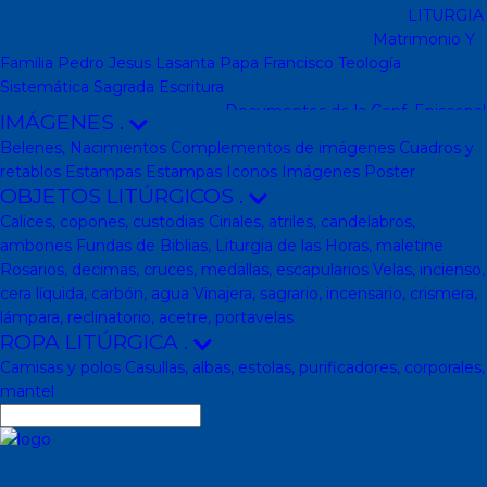
Testamentos infantiles
Cuentos y Narraciones
Infantil
LITURGIA
Liturgia
Colecciones de Liturgia
Libros Liturgicos
Matrimonio Y
Familia
Pedro Jesus Lasanta
Papa Francisco
Teología
Sistemática
Sagrada Escritura
Sagrada escritura
Cristianismo y
otras religiones
Ecumenismo
Documentos de la Conf. Episcopal
IMÁGENES
.
y otras editor
Documentos De La Iglesia
DVD, calendarios,
Belenes, Nacimientos
Complementos de imágenes
Cuadros y
agendas y revistas
Revistas
Calendarios y agendas
DVD
CD
retablos
Estampas
Estampas
Iconos
Imágenes
Poster
Impresos
En Almacen
Pastoral
Pastoral escolar
Pastoral juvenil
OBJETOS LITÚRGICOS
.
Pastoral sacerdotal
Pastoral de Mayores
Pastoral de vida
Calices, copones, custodias
Ciriales, atriles, candelabros,
religiosa - consagrada
Pastoral
Moral-Ética
Colección Hacer
ambones
Fundas de Biblias, Liturgia de las Horas, maletine
Familia
Moral-Ética
Obras Completas
Obras de Juan Pablo II
Rosarios, decimas, cruces, medallas, escapularios
Velas, incienso,
Documentos de la Santa Sede
Santa Sede
Encíclicas
Patrología
cera líquida, carbón, agua
Vinajera, sagrario, incensario, crismera,
Mariología
Literatura
DESCATALOGADOS
Literatura
Literatura
lámpara, reclinatorio, acetre, portavelas
clásica
Movimientos de la Iglesia
Teología
Teología
Presencia
ROPA LITÚRGICA
.
teológica
Los Santos Padres. Teología (Codesal)
Fuentes
Camisas y polos
Casullas, albas, estolas, purificadores, corporales,
Patrísticas. Teología
Biblioteca de Patrística (naranja)
Manuales
mantel
de Teología Católica (Edicep)