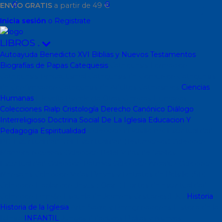
0
0
ENVÍO GRATIS
a partir de 49 €
Inicia sesión
o Registrate
LIBROS
.
Autoayuda
Benedicto XVI
Biblias y Nuevos Testamentos
Biografías de Papas
Catequesis
Catequesis Formación
Catequesis Prebautismal
Catequesis de Comunión
Catequesis
de Confirmación
Catequesis de Adultos
Catecismos
Ciencias
Humanas
Filosofía
Psicología
Otras Ciencias Humanas
Colecciones Rialp
Cristología
Derecho Canónico
Diálogo
Interreligioso
Doctrina Social De La Iglesia
Educacion Y
Pedagogia
Espiritualidad
Colección dBolsillo mc
Espiritualidad
PD
Espiritualidad Sinli
Espiritualidad (Testimonios)
Coleccion
Mambré
Novenas
Coleccion Betel
Vidas de Santos
Espiritualidad
Colección Patmos
Colección Arcaduz
Colección
Mensajes
Colección Vidas Breves y Retratos de Bolsillo (SP)
Colección Hablar con Jesus ( Orar...)
Libritos de espiritualidad
Colección Pemán
Escuela de Jóvenes Cristianos(EJC)
Historia
Historia de la Iglesia
Arte Sacro y Peregrinaciones
Historia de la
Iglesia
INFANTIL
Juegos didacticos
Biblias y Nuevos