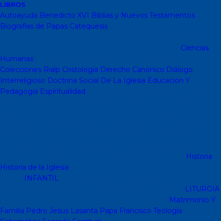
LIBROS
Autoayuda
Benedicto XVI
Biblias y Nuevos Testamentos
Biografías de Papas
Catequesis
Catequesis Formación
Catequesis Prebautismal
Catequesis de Comunión
Catequesis
de Confirmación
Catequesis de Adultos
Catecismos
Ciencias
Humanas
Filosofía
Psicología
Otras Ciencias Humanas
Colecciones Rialp
Cristología
Derecho Canónico
Diálogo
Interreligioso
Doctrina Social De La Iglesia
Educacion Y
Pedagogia
Espiritualidad
Colección dBolsillo mc
Espiritualidad
PD
Espiritualidad Sinli
Espiritualidad (Testimonios)
Coleccion
Mambré
Novenas
Coleccion Betel
Vidas de Santos
Espiritualidad
Colección Patmos
Colección Arcaduz
Colección
Mensajes
Colección Vidas Breves y Retratos de Bolsillo (SP)
Colección Hablar con Jesus ( Orar...)
Libritos de espiritualidad
Colección Pemán
Escuela de Jóvenes Cristianos(EJC)
Historia
Historia de la Iglesia
Arte Sacro y Peregrinaciones
Historia de la
Iglesia
INFANTIL
Juegos didacticos
Biblias y Nuevos
Testamentos infantiles
Cuentos y Narraciones
Infantil
LITURGIA
Liturgia
Colecciones de Liturgia
Libros Liturgicos
Matrimonio Y
Familia
Pedro Jesus Lasanta
Papa Francisco
Teología