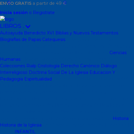
0
0
ENVÍO GRATIS
a partir de 49 €
Inicia sesión
o Registrate
LIBROS
.
Autoayuda
Benedicto XVI
Biblias y Nuevos Testamentos
Biografías de Papas
Catequesis
Catequesis Formación
Catequesis Prebautismal
Catequesis de Comunión
Catequesis
de Confirmación
Catequesis de Adultos
Catecismos
Ciencias
Humanas
Filosofía
Psicología
Otras Ciencias Humanas
Colecciones Rialp
Cristología
Derecho Canónico
Diálogo
Interreligioso
Doctrina Social De La Iglesia
Educacion Y
Pedagogia
Espiritualidad
Colección dBolsillo mc
Espiritualidad
PD
Espiritualidad Sinli
Espiritualidad (Testimonios)
Coleccion
Mambré
Novenas
Coleccion Betel
Vidas de Santos
Espiritualidad
Colección Patmos
Colección Arcaduz
Colección
Mensajes
Colección Vidas Breves y Retratos de Bolsillo (SP)
Colección Hablar con Jesus ( Orar...)
Libritos de espiritualidad
Colección Pemán
Escuela de Jóvenes Cristianos(EJC)
Historia
Historia de la Iglesia
Arte Sacro y Peregrinaciones
Historia de la
Iglesia
INFANTIL
Juegos didacticos
Biblias y Nuevos