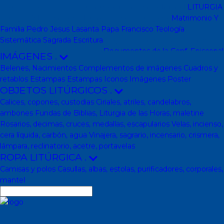
Testamentos infantiles
Cuentos y Narraciones
Infantil
LITURGIA
Liturgia
Colecciones de Liturgia
Libros Liturgicos
Matrimonio Y
Familia
Pedro Jesus Lasanta
Papa Francisco
Teología
Sistemática
Sagrada Escritura
Sagrada escritura
Cristianismo y
otras religiones
Ecumenismo
Documentos de la Conf. Episcopal
IMÁGENES
.
y otras editor
Documentos De La Iglesia
DVD, calendarios,
Belenes, Nacimientos
Complementos de imágenes
Cuadros y
agendas y revistas
Revistas
Calendarios y agendas
DVD
CD
retablos
Estampas
Estampas
Iconos
Imágenes
Poster
Impresos
En Almacen
Pastoral
Pastoral escolar
Pastoral juvenil
OBJETOS LITÚRGICOS
.
Pastoral sacerdotal
Pastoral de Mayores
Pastoral de vida
Calices, copones, custodias
Ciriales, atriles, candelabros,
religiosa - consagrada
Pastoral
Moral-Ética
Colección Hacer
ambones
Fundas de Biblias, Liturgia de las Horas, maletine
Familia
Moral-Ética
Obras Completas
Obras de Juan Pablo II
Rosarios, decimas, cruces, medallas, escapularios
Velas, incienso,
Documentos de la Santa Sede
Santa Sede
Encíclicas
Patrología
cera líquida, carbón, agua
Vinajera, sagrario, incensario, crismera,
Mariología
Literatura
DESCATALOGADOS
Literatura
Literatura
lámpara, reclinatorio, acetre, portavelas
clásica
Movimientos de la Iglesia
Teología
Teología
Presencia
ROPA LITÚRGICA
.
teológica
Los Santos Padres. Teología (Codesal)
Fuentes
Camisas y polos
Casullas, albas, estolas, purificadores, corporales,
Patrísticas. Teología
Biblioteca de Patrística (naranja)
Manuales
mantel
de Teología Católica (Edicep)