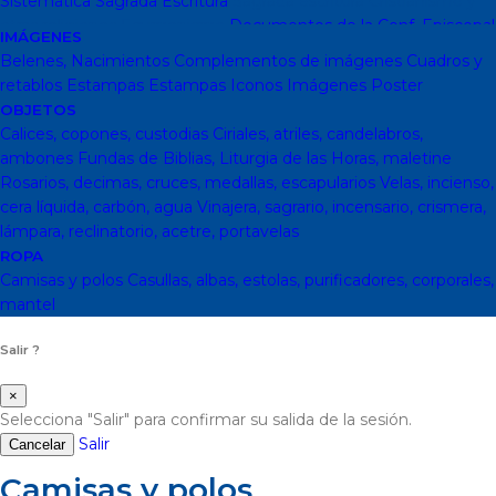
Sistemática
Sagrada Escritura
Sagrada escritura
Cristianismo y
otras religiones
Ecumenismo
Documentos de la Conf. Episcopal
IMÁGENES
y otras editor
Documentos De La Iglesia
DVD, calendarios,
Belenes, Nacimientos
Complementos de imágenes
Cuadros y
agendas y revistas
Revistas
Calendarios y agendas
DVD
CD
retablos
Estampas
Estampas
Iconos
Imágenes
Poster
Impresos
En Almacen
Pastoral
Pastoral escolar
Pastoral juvenil
OBJETOS
Pastoral sacerdotal
Pastoral de Mayores
Pastoral de vida
Calices, copones, custodias
Ciriales, atriles, candelabros,
religiosa - consagrada
Pastoral
Moral-Ética
Colección Hacer
ambones
Fundas de Biblias, Liturgia de las Horas, maletine
Familia
Moral-Ética
Obras Completas
Obras de Juan Pablo II
Rosarios, decimas, cruces, medallas, escapularios
Velas, incienso,
Documentos de la Santa Sede
Santa Sede
Encíclicas
Patrología
cera líquida, carbón, agua
Vinajera, sagrario, incensario, crismera,
Mariología
Literatura
DESCATALOGADOS
Literatura
Literatura
lámpara, reclinatorio, acetre, portavelas
clásica
Movimientos de la Iglesia
Teología
Teología
Presencia
ROPA
teológica
Los Santos Padres. Teología (Codesal)
Fuentes
Camisas y polos
Casullas, albas, estolas, purificadores, corporales,
Patrísticas. Teología
Biblioteca de Patrística (naranja)
Manuales
mantel
de Teología Católica (Edicep)
Salir ?
×
Selecciona "Salir" para confirmar su salida de la sesión.
Salir
Cancelar
Camisas y polos