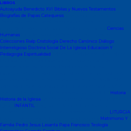
LIBROS
Autoayuda
Benedicto XVI
Biblias y Nuevos Testamentos
Biografías de Papas
Catequesis
Catequesis Formación
Catequesis Prebautismal
Catequesis de Comunión
Catequesis
de Confirmación
Catequesis de Adultos
Catecismos
Ciencias
Humanas
Filosofía
Psicología
Otras Ciencias Humanas
Colecciones Rialp
Cristología
Derecho Canónico
Diálogo
Interreligioso
Doctrina Social De La Iglesia
Educacion Y
Pedagogia
Espiritualidad
Colección dBolsillo mc
Espiritualidad
PD
Espiritualidad Sinli
Espiritualidad (Testimonios)
Coleccion
Mambré
Novenas
Coleccion Betel
Vidas de Santos
Espiritualidad
Colección Patmos
Colección Arcaduz
Colección
Mensajes
Colección Vidas Breves y Retratos de Bolsillo (SP)
Colección Hablar con Jesus ( Orar...)
Libritos de espiritualidad
Colección Pemán
Escuela de Jóvenes Cristianos(EJC)
Historia
Historia de la Iglesia
Arte Sacro y Peregrinaciones
Historia de la
Iglesia
INFANTIL
Juegos didacticos
Biblias y Nuevos
Testamentos infantiles
Cuentos y Narraciones
Infantil
LITURGIA
Liturgia
Colecciones de Liturgia
Libros Liturgicos
Matrimonio Y
Familia
Pedro Jesus Lasanta
Papa Francisco
Teología