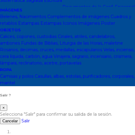
Sistemática
Sagrada Escritura
Sagrada escritura
Cristianismo y
otras religiones
Ecumenismo
Documentos de la Conf. Episcopal
IMÁGENES
y otras editor
Documentos De La Iglesia
DVD, calendarios,
Belenes, Nacimientos
Complementos de imágenes
Cuadros y
agendas y revistas
Revistas
Calendarios y agendas
DVD
CD
retablos
Estampas
Estampas
Iconos
Imágenes
Poster
Impresos
En Almacen
Pastoral
Pastoral escolar
Pastoral juvenil
OBJETOS
Pastoral sacerdotal
Pastoral de Mayores
Pastoral de vida
Calices, copones, custodias
Ciriales, atriles, candelabros,
religiosa - consagrada
Pastoral
Moral-Ética
Colección Hacer
ambones
Fundas de Biblias, Liturgia de las Horas, maletine
Familia
Moral-Ética
Obras Completas
Obras de Juan Pablo II
Rosarios, decimas, cruces, medallas, escapularios
Velas, incienso,
Documentos de la Santa Sede
Santa Sede
Encíclicas
Patrología
cera líquida, carbón, agua
Vinajera, sagrario, incensario, crismera,
Mariología
Literatura
DESCATALOGADOS
Literatura
Literatura
lámpara, reclinatorio, acetre, portavelas
clásica
Movimientos de la Iglesia
Teología
Teología
Presencia
ROPA
teológica
Los Santos Padres. Teología (Codesal)
Fuentes
Camisas y polos
Casullas, albas, estolas, purificadores, corporales,
Patrísticas. Teología
Biblioteca de Patrística (naranja)
Manuales
mantel
de Teología Católica (Edicep)
Salir ?
×
Selecciona "Salir" para confirmar su salida de la sesión.
Salir
Cancelar