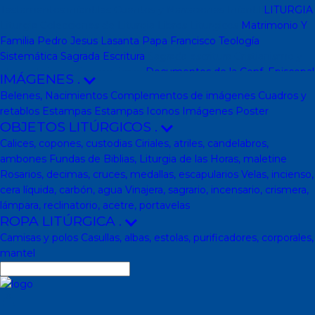
Testamentos infantiles
Cuentos y Narraciones
Infantil
LITURGIA
Liturgia
Colecciones de Liturgia
Libros Liturgicos
Matrimonio Y
Familia
Pedro Jesus Lasanta
Papa Francisco
Teología
Sistemática
Sagrada Escritura
Sagrada escritura
Cristianismo y
otras religiones
Ecumenismo
Documentos de la Conf. Episcopal
IMÁGENES
.
y otras editor
Documentos De La Iglesia
DVD, calendarios,
Belenes, Nacimientos
Complementos de imágenes
Cuadros y
agendas y revistas
Revistas
Calendarios y agendas
DVD
CD
retablos
Estampas
Estampas
Iconos
Imágenes
Poster
Impresos
En Almacen
Pastoral
Pastoral escolar
Pastoral juvenil
OBJETOS LITÚRGICOS
.
Pastoral sacerdotal
Pastoral de Mayores
Pastoral de vida
Calices, copones, custodias
Ciriales, atriles, candelabros,
religiosa - consagrada
Pastoral
Moral-Ética
Colección Hacer
ambones
Fundas de Biblias, Liturgia de las Horas, maletine
Familia
Moral-Ética
Obras Completas
Obras de Juan Pablo II
Rosarios, decimas, cruces, medallas, escapularios
Velas, incienso,
Documentos de la Santa Sede
Santa Sede
Encíclicas
Patrología
cera líquida, carbón, agua
Vinajera, sagrario, incensario, crismera,
Mariología
Literatura
DESCATALOGADOS
Literatura
Literatura
lámpara, reclinatorio, acetre, portavelas
clásica
Movimientos de la Iglesia
Teología
Teología
Presencia
ROPA LITÚRGICA
.
teológica
Los Santos Padres. Teología (Codesal)
Fuentes
Camisas y polos
Casullas, albas, estolas, purificadores, corporales,
Patrísticas. Teología
Biblioteca de Patrística (naranja)
Manuales
mantel
de Teología Católica (Edicep)