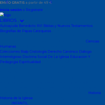
0
0
ENVÍO GRATIS
a partir de 49 €
Inicia sesión
o Registrate
LIBROS
.
Autoayuda
Benedicto XVI
Biblias y Nuevos Testamentos
Biografías de Papas
Catequesis
Catequesis Formación
Catequesis Prebautismal
Catequesis de Comunión
Catequesis
de Confirmación
Catequesis de Adultos
Catecismos
Ciencias
Humanas
Filosofía
Psicología
Otras Ciencias Humanas
Colecciones Rialp
Cristología
Derecho Canónico
Diálogo
Interreligioso
Doctrina Social De La Iglesia
Educacion Y
Pedagogia
Espiritualidad
Colección dBolsillo mc
Espiritualidad
PD
Espiritualidad Sinli
Espiritualidad (Testimonios)
Coleccion
Mambré
Novenas
Coleccion Betel
Vidas de Santos
Espiritualidad
Colección Patmos
Colección Arcaduz
Colección
Mensajes
Colección Vidas Breves y Retratos de Bolsillo (SP)
Colección Hablar con Jesus ( Orar...)
Libritos de espiritualidad
Colección Pemán
Escuela de Jóvenes Cristianos(EJC)
Historia
Historia de la Iglesia
Arte Sacro y Peregrinaciones
Historia de la
Iglesia
INFANTIL
Juegos didacticos
Biblias y Nuevos