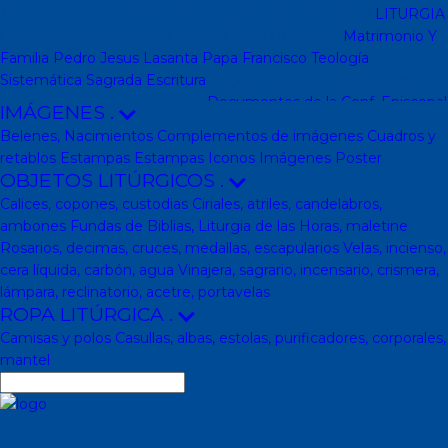
Testamentos infantiles
Cuentos y Narraciones
Infantil
LITURGIA
Liturgia
Colecciones de Liturgia
Libros Liturgicos
Matrimonio Y
Familia
Pedro Jesus Lasanta
Papa Francisco
Teología
Sistemática
Sagrada Escritura
Sagrada escritura
Cristianismo y
otras religiones
Ecumenismo
Documentos de la Conf. Episcopal
IMÁGENES
.
y otras editor
Documentos De La Iglesia
DVD, calendarios,
Belenes, Nacimientos
Complementos de imágenes
Cuadros y
agendas y revistas
Revistas
Calendarios y agendas
DVD
CD
retablos
Estampas
Estampas
Iconos
Imágenes
Poster
Impresos
En Almacen
Pastoral
Pastoral escolar
Pastoral juvenil
OBJETOS LITÚRGICOS
.
Pastoral sacerdotal
Pastoral de Mayores
Pastoral de vida
Calices, copones, custodias
Ciriales, atriles, candelabros,
religiosa - consagrada
Pastoral
Moral-Ética
Colección Hacer
ambones
Fundas de Biblias, Liturgia de las Horas, maletine
Familia
Moral-Ética
Obras Completas
Obras de Juan Pablo II
Rosarios, decimas, cruces, medallas, escapularios
Velas, incienso,
Documentos de la Santa Sede
Santa Sede
Encíclicas
Patrología
cera líquida, carbón, agua
Vinajera, sagrario, incensario, crismera,
Mariología
Literatura
DESCATALOGADOS
Literatura
Literatura
lámpara, reclinatorio, acetre, portavelas
clásica
Movimientos de la Iglesia
Teología
Teología
Presencia
ROPA LITÚRGICA
.
teológica
Los Santos Padres. Teología (Codesal)
Fuentes
Camisas y polos
Casullas, albas, estolas, purificadores, corporales,
Patrísticas. Teología
Biblioteca de Patrística (naranja)
Manuales
mantel
de Teología Católica (Edicep)