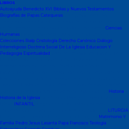
LIBROS
Autoayuda
Benedicto XVI
Biblias y Nuevos Testamentos
Biografías de Papas
Catequesis
Catequesis Formación
Catequesis Prebautismal
Catequesis de Comunión
Catequesis
de Confirmación
Catequesis de Adultos
Catecismos
Ciencias
Humanas
Filosofía
Psicología
Otras Ciencias Humanas
Colecciones Rialp
Cristología
Derecho Canónico
Diálogo
Interreligioso
Doctrina Social De La Iglesia
Educacion Y
Pedagogia
Espiritualidad
Colección dBolsillo mc
Espiritualidad
PD
Espiritualidad Sinli
Espiritualidad (Testimonios)
Coleccion
Mambré
Novenas
Coleccion Betel
Vidas de Santos
Espiritualidad
Colección Patmos
Colección Arcaduz
Colección
Mensajes
Colección Vidas Breves y Retratos de Bolsillo (SP)
Colección Hablar con Jesus ( Orar...)
Libritos de espiritualidad
Colección Pemán
Escuela de Jóvenes Cristianos(EJC)
Historia
Historia de la Iglesia
Arte Sacro y Peregrinaciones
Historia de la
Iglesia
INFANTIL
Juegos didacticos
Biblias y Nuevos
Testamentos infantiles
Cuentos y Narraciones
Infantil
LITURGIA
Liturgia
Colecciones de Liturgia
Libros Liturgicos
Matrimonio Y
Familia
Pedro Jesus Lasanta
Papa Francisco
Teología