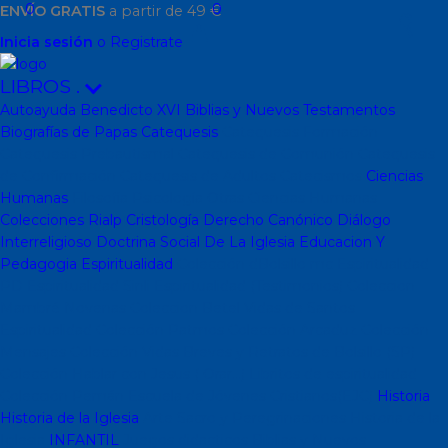
0
0
ENVÍO GRATIS
a partir de 49 €
Inicia sesión
o Registrate
LIBROS
.
Autoayuda
Benedicto XVI
Biblias y Nuevos Testamentos
Biografías de Papas
Catequesis
Catequesis Formación
Catequesis Prebautismal
Catequesis de Comunión
Catequesis
de Confirmación
Catequesis de Adultos
Catecismos
Ciencias
Humanas
Filosofía
Psicología
Otras Ciencias Humanas
Colecciones Rialp
Cristología
Derecho Canónico
Diálogo
Interreligioso
Doctrina Social De La Iglesia
Educacion Y
Pedagogia
Espiritualidad
Colección dBolsillo mc
Espiritualidad
PD
Espiritualidad Sinli
Espiritualidad (Testimonios)
Coleccion
Mambré
Novenas
Coleccion Betel
Vidas de Santos
Espiritualidad
Colección Patmos
Colección Arcaduz
Colección
Mensajes
Colección Vidas Breves y Retratos de Bolsillo (SP)
Colección Hablar con Jesus ( Orar...)
Libritos de espiritualidad
Colección Pemán
Escuela de Jóvenes Cristianos(EJC)
Historia
Historia de la Iglesia
Arte Sacro y Peregrinaciones
Historia de la
Iglesia
INFANTIL
Juegos didacticos
Biblias y Nuevos