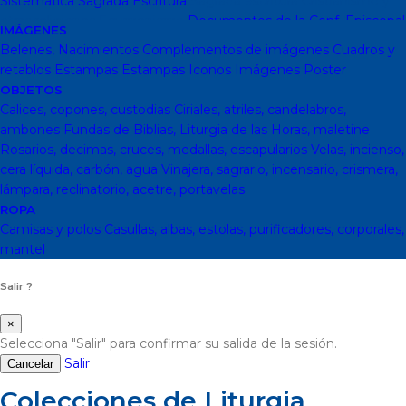
Sistemática
Sagrada Escritura
Sagrada escritura
Cristianismo y
otras religiones
Ecumenismo
Documentos de la Conf. Episcopal
IMÁGENES
y otras editor
Documentos De La Iglesia
DVD, calendarios,
Belenes, Nacimientos
Complementos de imágenes
Cuadros y
agendas y revistas
Revistas
Calendarios y agendas
DVD
CD
retablos
Estampas
Estampas
Iconos
Imágenes
Poster
Impresos
En Almacen
Pastoral
Pastoral escolar
Pastoral juvenil
OBJETOS
Pastoral sacerdotal
Pastoral de Mayores
Pastoral de vida
Calices, copones, custodias
Ciriales, atriles, candelabros,
religiosa - consagrada
Pastoral
Moral-Ética
Colección Hacer
ambones
Fundas de Biblias, Liturgia de las Horas, maletine
Familia
Moral-Ética
Obras Completas
Obras de Juan Pablo II
Rosarios, decimas, cruces, medallas, escapularios
Velas, incienso,
Documentos de la Santa Sede
Santa Sede
Encíclicas
Patrología
cera líquida, carbón, agua
Vinajera, sagrario, incensario, crismera,
Mariología
Literatura
DESCATALOGADOS
Literatura
Literatura
lámpara, reclinatorio, acetre, portavelas
clásica
Movimientos de la Iglesia
Teología
Teología
Presencia
ROPA
teológica
Los Santos Padres. Teología (Codesal)
Fuentes
Camisas y polos
Casullas, albas, estolas, purificadores, corporales,
Patrísticas. Teología
Biblioteca de Patrística (naranja)
Manuales
mantel
de Teología Católica (Edicep)
Salir ?
×
Selecciona "Salir" para confirmar su salida de la sesión.
Salir
Cancelar
Colecciones de Liturgia