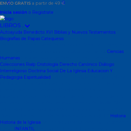
0
0
ENVÍO GRATIS
a partir de 49 €
Inicia sesión
o Registrate
LIBROS
.
Autoayuda
Benedicto XVI
Biblias y Nuevos Testamentos
Biografías de Papas
Catequesis
Catequesis Formación
Catequesis Prebautismal
Catequesis de Comunión
Catequesis
de Confirmación
Catequesis de Adultos
Catecismos
Ciencias
Humanas
Filosofía
Psicología
Otras Ciencias Humanas
Colecciones Rialp
Cristología
Derecho Canónico
Diálogo
Interreligioso
Doctrina Social De La Iglesia
Educacion Y
Pedagogia
Espiritualidad
Colección dBolsillo mc
Espiritualidad
PD
Espiritualidad Sinli
Espiritualidad (Testimonios)
Coleccion
Mambré
Novenas
Coleccion Betel
Vidas de Santos
Espiritualidad
Colección Patmos
Colección Arcaduz
Colección
Mensajes
Colección Vidas Breves y Retratos de Bolsillo (SP)
Colección Hablar con Jesus ( Orar...)
Libritos de espiritualidad
Colección Pemán
Escuela de Jóvenes Cristianos(EJC)
Historia
Historia de la Iglesia
Arte Sacro y Peregrinaciones
Historia de la
Iglesia
INFANTIL
Juegos didacticos
Biblias y Nuevos