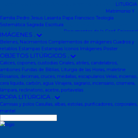
Testamentos infantiles
Cuentos y Narraciones
Infantil
LITURGIA
Liturgia
Colecciones de Liturgia
Libros Liturgicos
Matrimonio Y
Familia
Pedro Jesus Lasanta
Papa Francisco
Teología
Sistemática
Sagrada Escritura
Sagrada escritura
Cristianismo y
otras religiones
Ecumenismo
Documentos de la Conf. Episcopal
IMÁGENES
.
y otras editor
Documentos De La Iglesia
DVD, calendarios,
Belenes, Nacimientos
Complementos de imágenes
Cuadros y
agendas y revistas
Revistas
Calendarios y agendas
DVD
CD
retablos
Estampas
Estampas
Iconos
Imágenes
Poster
Impresos
En Almacen
Pastoral
Pastoral escolar
Pastoral juvenil
OBJETOS LITÚRGICOS
.
Pastoral sacerdotal
Pastoral de Mayores
Pastoral de vida
Calices, copones, custodias
Ciriales, atriles, candelabros,
religiosa - consagrada
Pastoral
Moral-Ética
Colección Hacer
ambones
Fundas de Biblias, Liturgia de las Horas, maletine
Familia
Moral-Ética
Obras Completas
Obras de Juan Pablo II
Rosarios, decimas, cruces, medallas, escapularios
Velas, incienso,
Documentos de la Santa Sede
Santa Sede
Encíclicas
Patrología
cera líquida, carbón, agua
Vinajera, sagrario, incensario, crismera,
Mariología
Literatura
DESCATALOGADOS
Literatura
Literatura
lámpara, reclinatorio, acetre, portavelas
clásica
Movimientos de la Iglesia
Teología
Teología
Presencia
ROPA LITÚRGICA
.
teológica
Los Santos Padres. Teología (Codesal)
Fuentes
Camisas y polos
Casullas, albas, estolas, purificadores, corporales,
Patrísticas. Teología
Biblioteca de Patrística (naranja)
Manuales
mantel
de Teología Católica (Edicep)