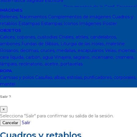
Sistemática
Sagrada Escritura
Sagrada escritura
Cristianismo y
otras religiones
Ecumenismo
Documentos de la Conf. Episcopal
IMÁGENES
y otras editor
Documentos De La Iglesia
DVD, calendarios,
Belenes, Nacimientos
Complementos de imágenes
Cuadros y
agendas y revistas
Revistas
Calendarios y agendas
DVD
CD
retablos
Estampas
Estampas
Iconos
Imágenes
Poster
Impresos
En Almacen
Pastoral
Pastoral escolar
Pastoral juvenil
OBJETOS
Pastoral sacerdotal
Pastoral de Mayores
Pastoral de vida
Calices, copones, custodias
Ciriales, atriles, candelabros,
religiosa - consagrada
Pastoral
Moral-Ética
Colección Hacer
ambones
Fundas de Biblias, Liturgia de las Horas, maletine
Familia
Moral-Ética
Obras Completas
Obras de Juan Pablo II
Rosarios, decimas, cruces, medallas, escapularios
Velas, incienso,
Documentos de la Santa Sede
Santa Sede
Encíclicas
Patrología
cera líquida, carbón, agua
Vinajera, sagrario, incensario, crismera,
Mariología
Literatura
DESCATALOGADOS
Literatura
Literatura
lámpara, reclinatorio, acetre, portavelas
clásica
Movimientos de la Iglesia
Teología
Teología
Presencia
ROPA
teológica
Los Santos Padres. Teología (Codesal)
Fuentes
Camisas y polos
Casullas, albas, estolas, purificadores, corporales,
Patrísticas. Teología
Biblioteca de Patrística (naranja)
Manuales
mantel
de Teología Católica (Edicep)
Salir ?
×
Selecciona "Salir" para confirmar su salida de la sesión.
Salir
Cancelar
Cuadros y retablos