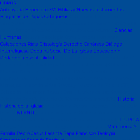
LIBROS
Autoayuda
Benedicto XVI
Biblias y Nuevos Testamentos
Biografías de Papas
Catequesis
Catequesis Formación
Catequesis Prebautismal
Catequesis de Comunión
Catequesis
de Confirmación
Catequesis de Adultos
Catecismos
Ciencias
Humanas
Filosofía
Psicología
Otras Ciencias Humanas
Colecciones Rialp
Cristología
Derecho Canónico
Diálogo
Interreligioso
Doctrina Social De La Iglesia
Educacion Y
Pedagogia
Espiritualidad
Colección dBolsillo mc
Espiritualidad
PD
Espiritualidad Sinli
Espiritualidad (Testimonios)
Coleccion
Mambré
Novenas
Coleccion Betel
Vidas de Santos
Espiritualidad
Colección Patmos
Colección Arcaduz
Colección
Mensajes
Colección Vidas Breves y Retratos de Bolsillo (SP)
Colección Hablar con Jesus ( Orar...)
Libritos de espiritualidad
Colección Pemán
Escuela de Jóvenes Cristianos(EJC)
Historia
Historia de la Iglesia
Arte Sacro y Peregrinaciones
Historia de la
Iglesia
INFANTIL
Juegos didacticos
Biblias y Nuevos
Testamentos infantiles
Cuentos y Narraciones
Infantil
LITURGIA
Liturgia
Colecciones de Liturgia
Libros Liturgicos
Matrimonio Y
Familia
Pedro Jesus Lasanta
Papa Francisco
Teología