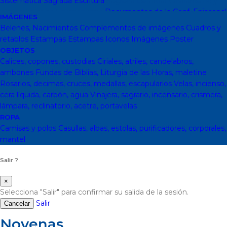
Sistemática
Sagrada Escritura
Sagrada escritura
Cristianismo y
otras religiones
Ecumenismo
Documentos de la Conf. Episcopal
IMÁGENES
y otras editor
Documentos De La Iglesia
DVD, calendarios,
Belenes, Nacimientos
Complementos de imágenes
Cuadros y
agendas y revistas
Revistas
Calendarios y agendas
DVD
CD
retablos
Estampas
Estampas
Iconos
Imágenes
Poster
Impresos
En Almacen
Pastoral
Pastoral escolar
Pastoral juvenil
OBJETOS
Pastoral sacerdotal
Pastoral de Mayores
Pastoral de vida
Calices, copones, custodias
Ciriales, atriles, candelabros,
religiosa - consagrada
Pastoral
Moral-Ética
Colección Hacer
ambones
Fundas de Biblias, Liturgia de las Horas, maletine
Familia
Moral-Ética
Obras Completas
Obras de Juan Pablo II
Rosarios, decimas, cruces, medallas, escapularios
Velas, incienso,
Documentos de la Santa Sede
Santa Sede
Encíclicas
Patrología
cera líquida, carbón, agua
Vinajera, sagrario, incensario, crismera,
Mariología
Literatura
DESCATALOGADOS
Literatura
Literatura
lámpara, reclinatorio, acetre, portavelas
clásica
Movimientos de la Iglesia
Teología
Teología
Presencia
ROPA
teológica
Los Santos Padres. Teología (Codesal)
Fuentes
Camisas y polos
Casullas, albas, estolas, purificadores, corporales,
Patrísticas. Teología
Biblioteca de Patrística (naranja)
Manuales
mantel
de Teología Católica (Edicep)
Salir ?
×
Selecciona "Salir" para confirmar su salida de la sesión.
Salir
Cancelar
Novenas