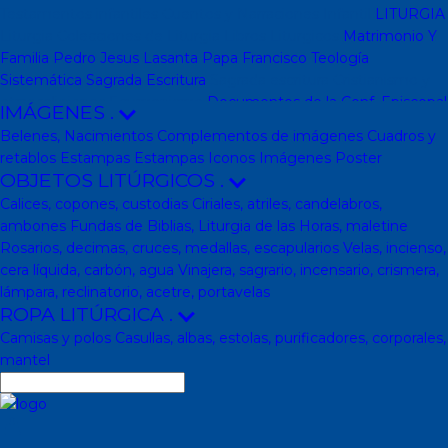
Testamentos infantiles
Cuentos y Narraciones
Infantil
LITURGIA
Liturgia
Colecciones de Liturgia
Libros Liturgicos
Matrimonio Y
Familia
Pedro Jesus Lasanta
Papa Francisco
Teología
Sistemática
Sagrada Escritura
Sagrada escritura
Cristianismo y
otras religiones
Ecumenismo
Documentos de la Conf. Episcopal
IMÁGENES
.
y otras editor
Documentos De La Iglesia
DVD, calendarios,
Belenes, Nacimientos
Complementos de imágenes
Cuadros y
agendas y revistas
Revistas
Calendarios y agendas
DVD
CD
retablos
Estampas
Estampas
Iconos
Imágenes
Poster
Impresos
En Almacen
Pastoral
Pastoral escolar
Pastoral juvenil
OBJETOS LITÚRGICOS
.
Pastoral sacerdotal
Pastoral de Mayores
Pastoral de vida
Calices, copones, custodias
Ciriales, atriles, candelabros,
religiosa - consagrada
Pastoral
Moral-Ética
Colección Hacer
ambones
Fundas de Biblias, Liturgia de las Horas, maletine
Familia
Moral-Ética
Obras Completas
Obras de Juan Pablo II
Rosarios, decimas, cruces, medallas, escapularios
Velas, incienso,
Documentos de la Santa Sede
Santa Sede
Encíclicas
Patrología
cera líquida, carbón, agua
Vinajera, sagrario, incensario, crismera,
Mariología
Literatura
DESCATALOGADOS
Literatura
Literatura
lámpara, reclinatorio, acetre, portavelas
clásica
Movimientos de la Iglesia
Teología
Teología
Presencia
ROPA LITÚRGICA
.
teológica
Los Santos Padres. Teología (Codesal)
Fuentes
Camisas y polos
Casullas, albas, estolas, purificadores, corporales,
Patrísticas. Teología
Biblioteca de Patrística (naranja)
Manuales
mantel
de Teología Católica (Edicep)