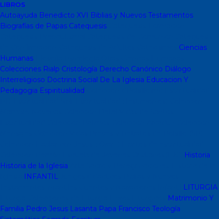
LIBROS
Autoayuda
Benedicto XVI
Biblias y Nuevos Testamentos
Biografías de Papas
Catequesis
Catequesis Formación
Catequesis Prebautismal
Catequesis de Comunión
Catequesis
de Confirmación
Catequesis de Adultos
Catecismos
Ciencias
Humanas
Filosofía
Psicología
Otras Ciencias Humanas
Colecciones Rialp
Cristología
Derecho Canónico
Diálogo
Interreligioso
Doctrina Social De La Iglesia
Educacion Y
Pedagogia
Espiritualidad
Colección dBolsillo mc
Espiritualidad
PD
Espiritualidad Sinli
Espiritualidad (Testimonios)
Coleccion
Mambré
Novenas
Coleccion Betel
Vidas de Santos
Espiritualidad
Colección Patmos
Colección Arcaduz
Colección
Mensajes
Colección Vidas Breves y Retratos de Bolsillo (SP)
Colección Hablar con Jesus ( Orar...)
Libritos de espiritualidad
Colección Pemán
Escuela de Jóvenes Cristianos(EJC)
Historia
Historia de la Iglesia
Arte Sacro y Peregrinaciones
Historia de la
Iglesia
INFANTIL
Juegos didacticos
Biblias y Nuevos
Testamentos infantiles
Cuentos y Narraciones
Infantil
LITURGIA
Liturgia
Colecciones de Liturgia
Libros Liturgicos
Matrimonio Y
Familia
Pedro Jesus Lasanta
Papa Francisco
Teología