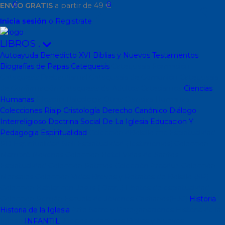
0
0
ENVÍO GRATIS
a partir de 49 €
Inicia sesión
o Registrate
LIBROS
.
Autoayuda
Benedicto XVI
Biblias y Nuevos Testamentos
Biografías de Papas
Catequesis
Catequesis Formación
Catequesis Prebautismal
Catequesis de Comunión
Catequesis
de Confirmación
Catequesis de Adultos
Catecismos
Ciencias
Humanas
Filosofía
Psicología
Otras Ciencias Humanas
Colecciones Rialp
Cristología
Derecho Canónico
Diálogo
Interreligioso
Doctrina Social De La Iglesia
Educacion Y
Pedagogia
Espiritualidad
Colección dBolsillo mc
Espiritualidad
PD
Espiritualidad Sinli
Espiritualidad (Testimonios)
Coleccion
Mambré
Novenas
Coleccion Betel
Vidas de Santos
Espiritualidad
Colección Patmos
Colección Arcaduz
Colección
Mensajes
Colección Vidas Breves y Retratos de Bolsillo (SP)
Colección Hablar con Jesus ( Orar...)
Libritos de espiritualidad
Colección Pemán
Escuela de Jóvenes Cristianos(EJC)
Historia
Historia de la Iglesia
Arte Sacro y Peregrinaciones
Historia de la
Iglesia
INFANTIL
Juegos didacticos
Biblias y Nuevos