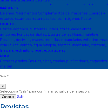
Sistemática
Sagrada Escritura
Sagrada escritura
Cristianismo y
otras religiones
Ecumenismo
Documentos de la Conf. Episcopal
IMÁGENES
y otras editor
Documentos De La Iglesia
DVD, calendarios,
Belenes, Nacimientos
Complementos de imágenes
Cuadros y
agendas y revistas
Revistas
Calendarios y agendas
DVD
CD
retablos
Estampas
Estampas
Iconos
Imágenes
Poster
Impresos
En Almacen
Pastoral
Pastoral escolar
Pastoral juvenil
OBJETOS
Pastoral sacerdotal
Pastoral de Mayores
Pastoral de vida
Calices, copones, custodias
Ciriales, atriles, candelabros,
religiosa - consagrada
Pastoral
Moral-Ética
Colección Hacer
ambones
Fundas de Biblias, Liturgia de las Horas, maletine
Familia
Moral-Ética
Obras Completas
Obras de Juan Pablo II
Rosarios, decimas, cruces, medallas, escapularios
Velas, incienso,
Documentos de la Santa Sede
Santa Sede
Encíclicas
Patrología
cera líquida, carbón, agua
Vinajera, sagrario, incensario, crismera,
Mariología
Literatura
DESCATALOGADOS
Literatura
Literatura
lámpara, reclinatorio, acetre, portavelas
clásica
Movimientos de la Iglesia
Teología
Teología
Presencia
ROPA
teológica
Los Santos Padres. Teología (Codesal)
Fuentes
Camisas y polos
Casullas, albas, estolas, purificadores, corporales,
Patrísticas. Teología
Biblioteca de Patrística (naranja)
Manuales
mantel
de Teología Católica (Edicep)
Salir ?
×
Selecciona "Salir" para confirmar su salida de la sesión.
Salir
Cancelar
Revistas