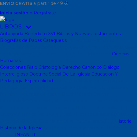
0
0
ENVÍO GRATIS
a partir de 49 €
Inicia sesión
o Registrate
LIBROS
.
Autoayuda
Benedicto XVI
Biblias y Nuevos Testamentos
Biografías de Papas
Catequesis
Catequesis Formación
Catequesis Prebautismal
Catequesis de Comunión
Catequesis
de Confirmación
Catequesis de Adultos
Catecismos
Ciencias
Humanas
Filosofía
Psicología
Otras Ciencias Humanas
Colecciones Rialp
Cristología
Derecho Canónico
Diálogo
Interreligioso
Doctrina Social De La Iglesia
Educacion Y
Pedagogia
Espiritualidad
Colección dBolsillo mc
Espiritualidad
PD
Espiritualidad Sinli
Espiritualidad (Testimonios)
Coleccion
Mambré
Novenas
Coleccion Betel
Vidas de Santos
Espiritualidad
Colección Patmos
Colección Arcaduz
Colección
Mensajes
Colección Vidas Breves y Retratos de Bolsillo (SP)
Colección Hablar con Jesus ( Orar...)
Libritos de espiritualidad
Colección Pemán
Escuela de Jóvenes Cristianos(EJC)
Historia
Historia de la Iglesia
Arte Sacro y Peregrinaciones
Historia de la
Iglesia
INFANTIL
Juegos didacticos
Biblias y Nuevos