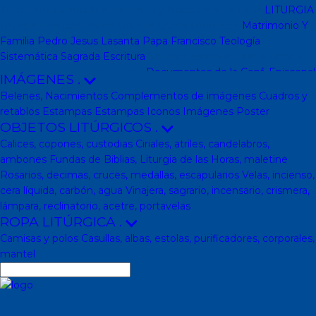
Testamentos infantiles
Cuentos y Narraciones
Infantil
LITURGIA
Liturgia
Colecciones de Liturgia
Libros Liturgicos
Matrimonio Y
Familia
Pedro Jesus Lasanta
Papa Francisco
Teología
Sistemática
Sagrada Escritura
Sagrada escritura
Cristianismo y
otras religiones
Ecumenismo
Documentos de la Conf. Episcopal
IMÁGENES
.
y otras editor
Documentos De La Iglesia
DVD, calendarios,
Belenes, Nacimientos
Complementos de imágenes
Cuadros y
agendas y revistas
Revistas
Calendarios y agendas
DVD
CD
retablos
Estampas
Estampas
Iconos
Imágenes
Poster
Impresos
En Almacen
Pastoral
Pastoral escolar
Pastoral juvenil
OBJETOS LITÚRGICOS
.
Pastoral sacerdotal
Pastoral de Mayores
Pastoral de vida
Calices, copones, custodias
Ciriales, atriles, candelabros,
religiosa - consagrada
Pastoral
Moral-Ética
Colección Hacer
ambones
Fundas de Biblias, Liturgia de las Horas, maletine
Familia
Moral-Ética
Obras Completas
Obras de Juan Pablo II
Rosarios, decimas, cruces, medallas, escapularios
Velas, incienso,
Documentos de la Santa Sede
Santa Sede
Encíclicas
Patrología
cera líquida, carbón, agua
Vinajera, sagrario, incensario, crismera,
Mariología
Literatura
DESCATALOGADOS
Literatura
Literatura
lámpara, reclinatorio, acetre, portavelas
clásica
Movimientos de la Iglesia
Teología
Teología
Presencia
ROPA LITÚRGICA
.
teológica
Los Santos Padres. Teología (Codesal)
Fuentes
Camisas y polos
Casullas, albas, estolas, purificadores, corporales,
Patrísticas. Teología
Biblioteca de Patrística (naranja)
Manuales
mantel
de Teología Católica (Edicep)