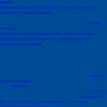
LIBROS
Autoayuda
Benedicto XVI
Biblias y Nuevos Testamentos
Biografías de Papas
Catequesis
Catequesis Formación
Catequesis Prebautismal
Catequesis de Comunión
Catequesis
de Confirmación
Catequesis de Adultos
Catecismos
Ciencias
Humanas
Filosofía
Psicología
Otras Ciencias Humanas
Colecciones Rialp
Cristología
Derecho Canónico
Diálogo
Interreligioso
Doctrina Social De La Iglesia
Educacion Y
Pedagogia
Espiritualidad
Colección dBolsillo mc
Espiritualidad
PD
Espiritualidad Sinli
Espiritualidad (Testimonios)
Coleccion
Mambré
Novenas
Coleccion Betel
Vidas de Santos
Espiritualidad
Colección Patmos
Colección Arcaduz
Colección
Mensajes
Colección Vidas Breves y Retratos de Bolsillo (SP)
Colección Hablar con Jesus ( Orar...)
Libritos de espiritualidad
Colección Pemán
Escuela de Jóvenes Cristianos(EJC)
Historia
Historia de la Iglesia
Arte Sacro y Peregrinaciones
Historia de la
Iglesia
INFANTIL
Juegos didacticos
Biblias y Nuevos
Testamentos infantiles
Cuentos y Narraciones
Infantil
LITURGIA
Liturgia
Colecciones de Liturgia
Libros Liturgicos
Matrimonio Y
Familia
Pedro Jesus Lasanta
Papa Francisco
Teología