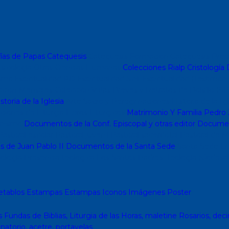
ías de Papas
Catequesis
Catequesis Formación
Catequesis Preb
sicología
Otras Ciencias Humanas
Colecciones Rialp
Cristología
D
o mc
Espiritualidad PD
Espiritualidad Sinli
Espiritualidad (Testimoni
cción Mensajes
Colección Vidas Breves y Retratos de Bolsillo (SP
storia de la Iglesia
Arte Sacro y Peregrinaciones
Historia de la Ig
ciones de Liturgia
Libros Liturgicos
Matrimonio Y Familia
Pedro 
nismo
Documentos de la Conf. Episcopal y otras editor
Document
astoral escolar
Pastoral juvenil
Pastoral sacerdotal
Pastoral de M
s de Juan Pablo II
Documentos de la Santa Sede
Santa Sede
En
ología
Presencia teológica
Los Santos Padres. Teología (Codesal
etablos
Estampas
Estampas
Iconos
Imágenes
Poster
s
Fundas de Biblias, Liturgia de las Horas, maletine
Rosarios, deci
inatorio, acetre, portavelas