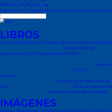
ROPA LITÚRGICA
.
Camisas y polos
Casullas, albas, estolas, purificadores, corporales
LIBROS
Autoayuda
Benedicto XVI
Biblias y Nuevos Testamentos
Biograf
Catequesis de Adultos
Catecismos
Ciencias Humanas
Filosofía
P
Iglesia
Educacion Y Pedagogia
Espiritualidad
Colección dBolsill
Santos
Espiritualidad
Colección Patmos
Colección Arcaduz
Cole
Colección Pemán
Escuela de Jóvenes Cristianos(EJC)
Historia
Hi
infantiles
Cuentos y Narraciones
Infantil
LITURGIA
Liturgia
Colec
Escritura
Sagrada escritura
Cristianismo y otras religiones
Ecume
Calendarios y agendas
DVD
CD
Impresos
En Almacen
Pastoral
P
Ética
Colección Hacer Familia
Moral-Ética
Obras Completas
Obra
Literatura
Literatura clásica
Movimientos de la Iglesia
Teología
Te
Manuales de Teología Católica (Edicep)
IMÁGENES
Belenes, Nacimientos
Complementos de imágenes
Cuadros y r