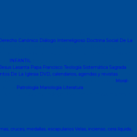
autismal
Catequesis de Comunión
Catequesis de Confirmación
erecho Canónico
Diálogo Interreligioso
Doctrina Social De La
os)
Coleccion Mambré
Novenas
Coleccion Betel
Vidas de
)
Colección Hablar con Jesus ( Orar...)
Libritos de espiritualidad
lesia
INFANTIL
Juegos didacticos
Biblias y Nuevos Testamentos
Jesus Lasanta
Papa Francisco
Teología Sistemática
Sagrada
os De La Iglesia
DVD, calendarios, agendas y revistas
Revistas
ayores
Pastoral de vida religiosa - consagrada
Pastoral
Moral-
cíclicas
Patrología
Mariología
Literatura
DESCATALOGADOS
)
Fuentes Patrísticas. Teología
Biblioteca de Patrística (naranja)
mas, cruces, medallas, escapularios
Velas, incienso, cera líquida,