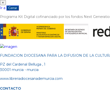
×
Ir a
Cerrar
Programa Kit Digital cofinanciado por los fondos Next Generati
FUNDACION DIOCESANA PARA LA DIFUSION DE LA CULTUR
PZ del Cardenal Belluga , 1
30001 murcia - murcia
www.libreriadiocesanademurcia.com
CONTACTO