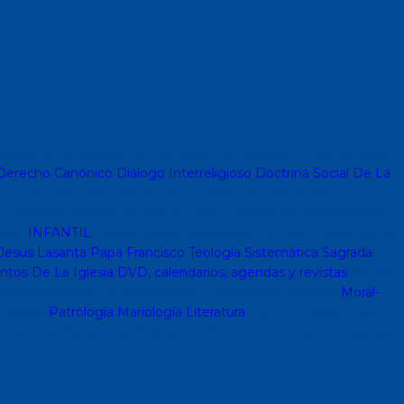
autismal
Catequesis de Comunión
Catequesis de Confirmación
erecho Canónico
Diálogo Interreligioso
Doctrina Social De La
os)
Coleccion Mambré
Novenas
Coleccion Betel
Vidas de
)
Colección Hablar con Jesus ( Orar...)
Libritos de espiritualidad
lesia
INFANTIL
Juegos didacticos
Biblias y Nuevos Testamentos
Jesus Lasanta
Papa Francisco
Teología Sistemática
Sagrada
os De La Iglesia
DVD, calendarios, agendas y revistas
Revistas
ayores
Pastoral de vida religiosa - consagrada
Pastoral
Moral-
cíclicas
Patrología
Mariología
Literatura
DESCATALOGADOS
)
Fuentes Patrísticas. Teología
Biblioteca de Patrística (naranja)