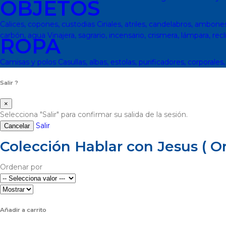
OBJETOS
Calices, copones, custodias
Ciriales, atriles, candelabros, ambone
carbón, agua
Vinajera, sagrario, incensario, crismera, lámpara, recl
ROPA
Camisas y polos
Casullas, albas, estolas, purificadores, corporales
Salir ?
×
Selecciona "Salir" para confirmar su salida de la sesión.
Salir
Cancelar
Colección Hablar con Jesus ( Ora
Ordenar por
Añadir a carrito