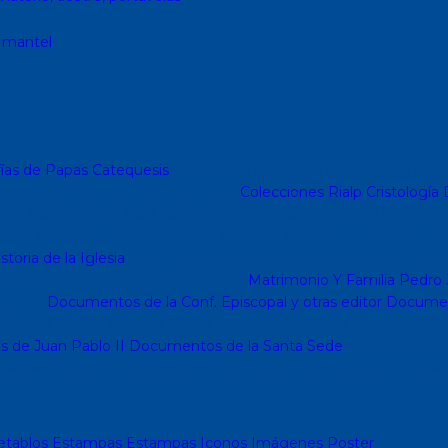
, mantel
ías de Papas
Catequesis
Catequesis Formación
Catequesis Preb
sicología
Otras Ciencias Humanas
Colecciones Rialp
Cristología
D
o mc
Espiritualidad PD
Espiritualidad Sinli
Espiritualidad (Testimoni
cción Mensajes
Colección Vidas Breves y Retratos de Bolsillo (SP
storia de la Iglesia
Arte Sacro y Peregrinaciones
Historia de la Ig
ciones de Liturgia
Libros Liturgicos
Matrimonio Y Familia
Pedro 
nismo
Documentos de la Conf. Episcopal y otras editor
Document
astoral escolar
Pastoral juvenil
Pastoral sacerdotal
Pastoral de M
s de Juan Pablo II
Documentos de la Santa Sede
Santa Sede
En
ología
Presencia teológica
Los Santos Padres. Teología (Codesal
etablos
Estampas
Estampas
Iconos
Imágenes
Poster