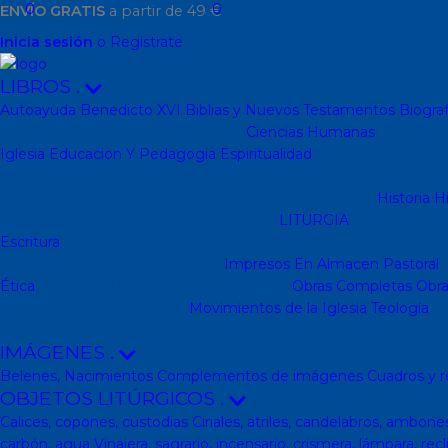
0
0
ENVÍO GRATIS
a partir de 49 €
Inicia sesión
o Registrate
LIBROS
.
Autoayuda
Benedicto XVI
Biblias y Nuevos Testamentos
Biograf
Catequesis de Adultos
Catecismos
Ciencias Humanas
Filosofía
P
Iglesia
Educacion Y Pedagogia
Espiritualidad
Colección dBolsill
Santos
Espiritualidad
Colección Patmos
Colección Arcaduz
Cole
Colección Pemán
Escuela de Jóvenes Cristianos(EJC)
Historia
Hi
infantiles
Cuentos y Narraciones
Infantil
LITURGIA
Liturgia
Colec
Escritura
Sagrada escritura
Cristianismo y otras religiones
Ecume
Calendarios y agendas
DVD
CD
Impresos
En Almacen
Pastoral
P
Ética
Colección Hacer Familia
Moral-Ética
Obras Completas
Obra
Literatura
Literatura clásica
Movimientos de la Iglesia
Teología
Te
Manuales de Teología Católica (Edicep)
IMÁGENES
.
Belenes, Nacimientos
Complementos de imágenes
Cuadros y r
OBJETOS LITÚRGICOS
.
Calices, copones, custodias
Ciriales, atriles, candelabros, ambone
carbón, agua
Vinajera, sagrario, incensario, crismera, lámpara, recl