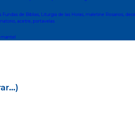
s
Fundas de Biblias, Liturgia de las Horas, maletine
Rosarios, deci
inatorio, acetre, portavelas
, mantel
r...)