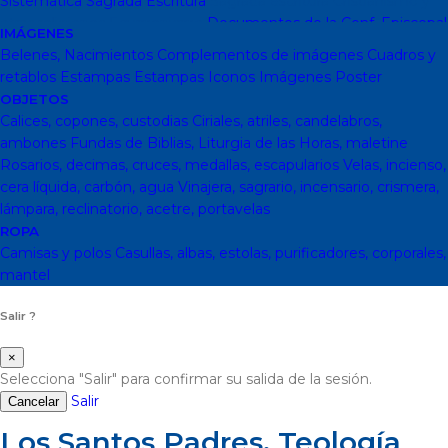
Sistemática
Sagrada Escritura
Sagrada escritura
Cristianismo y
otras religiones
Ecumenismo
Documentos de la Conf. Episcopal
IMÁGENES
y otras editor
Documentos De La Iglesia
DVD, calendarios,
Belenes, Nacimientos
Complementos de imágenes
Cuadros y
agendas y revistas
Revistas
Calendarios y agendas
DVD
CD
retablos
Estampas
Estampas
Iconos
Imágenes
Poster
Impresos
En Almacen
Pastoral
Pastoral escolar
Pastoral juvenil
OBJETOS
Pastoral sacerdotal
Pastoral de Mayores
Pastoral de vida
Calices, copones, custodias
Ciriales, atriles, candelabros,
religiosa - consagrada
Pastoral
Moral-Ética
Colección Hacer
ambones
Fundas de Biblias, Liturgia de las Horas, maletine
Familia
Moral-Ética
Obras Completas
Obras de Juan Pablo II
Rosarios, decimas, cruces, medallas, escapularios
Velas, incienso,
Documentos de la Santa Sede
Santa Sede
Encíclicas
Patrología
cera líquida, carbón, agua
Vinajera, sagrario, incensario, crismera,
Mariología
Literatura
DESCATALOGADOS
Literatura
Literatura
lámpara, reclinatorio, acetre, portavelas
clásica
Movimientos de la Iglesia
Teología
Teología
Presencia
ROPA
teológica
Los Santos Padres. Teología (Codesal)
Fuentes
Camisas y polos
Casullas, albas, estolas, purificadores, corporales,
Patrísticas. Teología
Biblioteca de Patrística (naranja)
Manuales
mantel
de Teología Católica (Edicep)
Salir ?
×
Selecciona "Salir" para confirmar su salida de la sesión.
Salir
Cancelar
Los Santos Padres. Teología