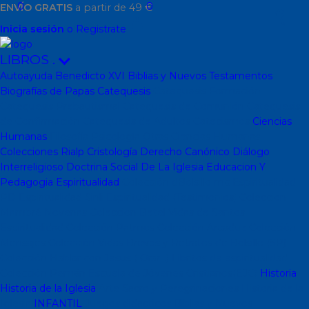
0
0
ENVÍO GRATIS
a partir de 49 €
Inicia sesión
o Registrate
LIBROS
.
Autoayuda
Benedicto XVI
Biblias y Nuevos Testamentos
Biografías de Papas
Catequesis
Catequesis Formación
Catequesis Prebautismal
Catequesis de Comunión
Catequesis
de Confirmación
Catequesis de Adultos
Catecismos
Ciencias
Humanas
Filosofía
Psicología
Otras Ciencias Humanas
Colecciones Rialp
Cristología
Derecho Canónico
Diálogo
Interreligioso
Doctrina Social De La Iglesia
Educacion Y
Pedagogia
Espiritualidad
Colección dBolsillo mc
Espiritualidad
PD
Espiritualidad Sinli
Espiritualidad (Testimonios)
Coleccion
Mambré
Novenas
Coleccion Betel
Vidas de Santos
Espiritualidad
Colección Patmos
Colección Arcaduz
Colección
Mensajes
Colección Vidas Breves y Retratos de Bolsillo (SP)
Colección Hablar con Jesus ( Orar...)
Libritos de espiritualidad
Colección Pemán
Escuela de Jóvenes Cristianos(EJC)
Historia
Historia de la Iglesia
Arte Sacro y Peregrinaciones
Historia de la
Iglesia
INFANTIL
Juegos didacticos
Biblias y Nuevos