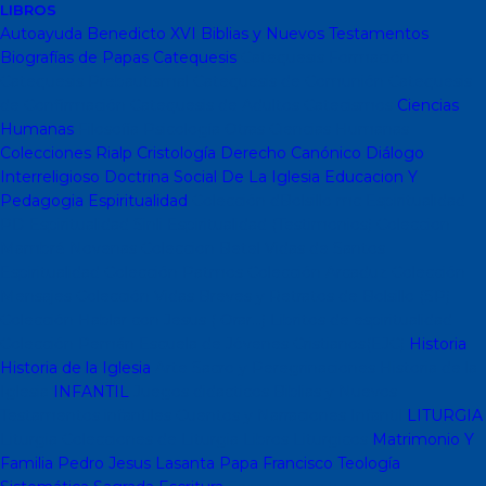
LIBROS
Autoayuda
Benedicto XVI
Biblias y Nuevos Testamentos
Biografías de Papas
Catequesis
Catequesis Formación
Catequesis Prebautismal
Catequesis de Comunión
Catequesis
de Confirmación
Catequesis de Adultos
Catecismos
Ciencias
Humanas
Filosofía
Psicología
Otras Ciencias Humanas
Colecciones Rialp
Cristología
Derecho Canónico
Diálogo
Interreligioso
Doctrina Social De La Iglesia
Educacion Y
Pedagogia
Espiritualidad
Colección dBolsillo mc
Espiritualidad
PD
Espiritualidad Sinli
Espiritualidad (Testimonios)
Coleccion
Mambré
Novenas
Coleccion Betel
Vidas de Santos
Espiritualidad
Colección Patmos
Colección Arcaduz
Colección
Mensajes
Colección Vidas Breves y Retratos de Bolsillo (SP)
Colección Hablar con Jesus ( Orar...)
Libritos de espiritualidad
Colección Pemán
Escuela de Jóvenes Cristianos(EJC)
Historia
Historia de la Iglesia
Arte Sacro y Peregrinaciones
Historia de la
Iglesia
INFANTIL
Juegos didacticos
Biblias y Nuevos
Testamentos infantiles
Cuentos y Narraciones
Infantil
LITURGIA
Liturgia
Colecciones de Liturgia
Libros Liturgicos
Matrimonio Y
Familia
Pedro Jesus Lasanta
Papa Francisco
Teología