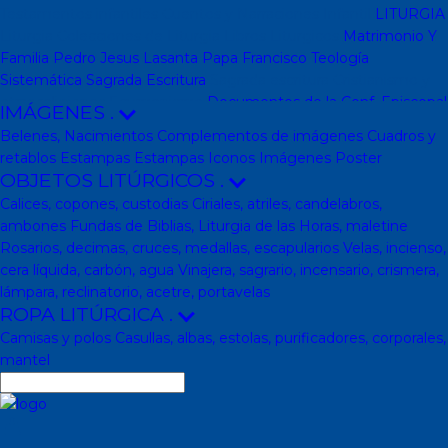
Testamentos infantiles
Cuentos y Narraciones
Infantil
LITURGIA
Liturgia
Colecciones de Liturgia
Libros Liturgicos
Matrimonio Y
Familia
Pedro Jesus Lasanta
Papa Francisco
Teología
Sistemática
Sagrada Escritura
Sagrada escritura
Cristianismo y
otras religiones
Ecumenismo
Documentos de la Conf. Episcopal
IMÁGENES
.
y otras editor
Documentos De La Iglesia
DVD, calendarios,
Belenes, Nacimientos
Complementos de imágenes
Cuadros y
agendas y revistas
Revistas
Calendarios y agendas
DVD
CD
retablos
Estampas
Estampas
Iconos
Imágenes
Poster
Impresos
En Almacen
Pastoral
Pastoral escolar
Pastoral juvenil
OBJETOS LITÚRGICOS
.
Pastoral sacerdotal
Pastoral de Mayores
Pastoral de vida
Calices, copones, custodias
Ciriales, atriles, candelabros,
religiosa - consagrada
Pastoral
Moral-Ética
Colección Hacer
ambones
Fundas de Biblias, Liturgia de las Horas, maletine
Familia
Moral-Ética
Obras Completas
Obras de Juan Pablo II
Rosarios, decimas, cruces, medallas, escapularios
Velas, incienso,
Documentos de la Santa Sede
Santa Sede
Encíclicas
Patrología
cera líquida, carbón, agua
Vinajera, sagrario, incensario, crismera,
Mariología
Literatura
DESCATALOGADOS
Literatura
Literatura
lámpara, reclinatorio, acetre, portavelas
clásica
Movimientos de la Iglesia
Teología
Teología
Presencia
ROPA LITÚRGICA
.
teológica
Los Santos Padres. Teología (Codesal)
Fuentes
Camisas y polos
Casullas, albas, estolas, purificadores, corporales,
Patrísticas. Teología
Biblioteca de Patrística (naranja)
Manuales
mantel
de Teología Católica (Edicep)