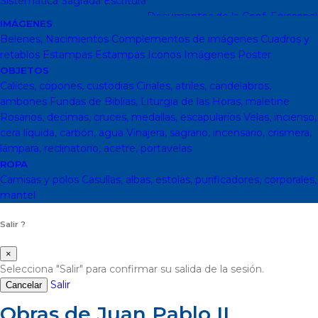
Sistemática
Sagrada Escritura
Sagrada escritura
Cristianismo y
otras religiones
Ecumenismo
Documentos de la Conf. Episcopal
IMÁGENES
y otras editor
Documentos De La Iglesia
DVD, calendarios,
Belenes, Nacimientos
Complementos de imágenes
Cuadros y
agendas y revistas
Revistas
Calendarios y agendas
DVD
CD
retablos
Estampas
Estampas
Iconos
Imágenes
Poster
Impresos
En Almacen
Pastoral
Pastoral escolar
Pastoral juvenil
OBJETOS
Pastoral sacerdotal
Pastoral de Mayores
Pastoral de vida
Calices, copones, custodias
Ciriales, atriles, candelabros,
religiosa - consagrada
Pastoral
Moral-Ética
Colección Hacer
ambones
Fundas de Biblias, Liturgia de las Horas, maletine
Familia
Moral-Ética
Obras Completas
Obras de Juan Pablo II
Rosarios, decimas, cruces, medallas, escapularios
Velas, incienso,
Documentos de la Santa Sede
Santa Sede
Encíclicas
Patrología
cera líquida, carbón, agua
Vinajera, sagrario, incensario, crismera,
Mariología
Literatura
DESCATALOGADOS
Literatura
Literatura
lámpara, reclinatorio, acetre, portavelas
clásica
Movimientos de la Iglesia
Teología
Teología
Presencia
ROPA
teológica
Los Santos Padres. Teología (Codesal)
Fuentes
Camisas y polos
Casullas, albas, estolas, purificadores, corporales,
Patrísticas. Teología
Biblioteca de Patrística (naranja)
Manuales
mantel
de Teología Católica (Edicep)
Salir ?
×
Selecciona "Salir" para confirmar su salida de la sesión.
Salir
Cancelar
Obras de Juan Pablo II