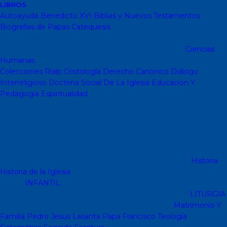
LIBROS
Autoayuda
Benedicto XVI
Biblias y Nuevos Testamentos
Biografías de Papas
Catequesis
Catequesis Formación
Catequesis Prebautismal
Catequesis de Comunión
Catequesis
de Confirmación
Catequesis de Adultos
Catecismos
Ciencias
Humanas
Filosofía
Psicología
Otras Ciencias Humanas
Colecciones Rialp
Cristología
Derecho Canónico
Diálogo
Interreligioso
Doctrina Social De La Iglesia
Educacion Y
Pedagogia
Espiritualidad
Colección dBolsillo mc
Espiritualidad
PD
Espiritualidad Sinli
Espiritualidad (Testimonios)
Coleccion
Mambré
Novenas
Coleccion Betel
Vidas de Santos
Espiritualidad
Colección Patmos
Colección Arcaduz
Colección
Mensajes
Colección Vidas Breves y Retratos de Bolsillo (SP)
Colección Hablar con Jesus ( Orar...)
Libritos de espiritualidad
Colección Pemán
Escuela de Jóvenes Cristianos(EJC)
Historia
Historia de la Iglesia
Arte Sacro y Peregrinaciones
Historia de la
Iglesia
INFANTIL
Juegos didacticos
Biblias y Nuevos
Testamentos infantiles
Cuentos y Narraciones
Infantil
LITURGIA
Liturgia
Colecciones de Liturgia
Libros Liturgicos
Matrimonio Y
Familia
Pedro Jesus Lasanta
Papa Francisco
Teología