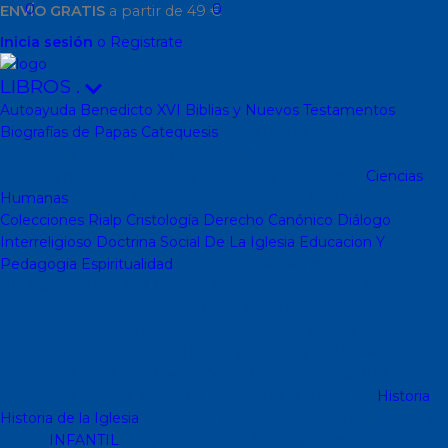
0
0
ENVÍO GRATIS
a partir de 49 €
Inicia sesión
o Registrate
LIBROS
.
Autoayuda
Benedicto XVI
Biblias y Nuevos Testamentos
Biografías de Papas
Catequesis
Catequesis Formación
Catequesis Prebautismal
Catequesis de Comunión
Catequesis
de Confirmación
Catequesis de Adultos
Catecismos
Ciencias
Humanas
Filosofía
Psicología
Otras Ciencias Humanas
Colecciones Rialp
Cristología
Derecho Canónico
Diálogo
Interreligioso
Doctrina Social De La Iglesia
Educacion Y
Pedagogia
Espiritualidad
Colección dBolsillo mc
Espiritualidad
PD
Espiritualidad Sinli
Espiritualidad (Testimonios)
Coleccion
Mambré
Novenas
Coleccion Betel
Vidas de Santos
Espiritualidad
Colección Patmos
Colección Arcaduz
Colección
Mensajes
Colección Vidas Breves y Retratos de Bolsillo (SP)
Colección Hablar con Jesus ( Orar...)
Libritos de espiritualidad
Colección Pemán
Escuela de Jóvenes Cristianos(EJC)
Historia
Historia de la Iglesia
Arte Sacro y Peregrinaciones
Historia de la
Iglesia
INFANTIL
Juegos didacticos
Biblias y Nuevos