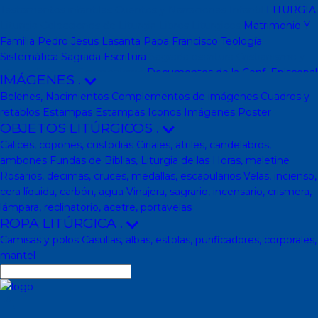
Testamentos infantiles
Cuentos y Narraciones
Infantil
LITURGIA
Liturgia
Colecciones de Liturgia
Libros Liturgicos
Matrimonio Y
Familia
Pedro Jesus Lasanta
Papa Francisco
Teología
Sistemática
Sagrada Escritura
Sagrada escritura
Cristianismo y
otras religiones
Ecumenismo
Documentos de la Conf. Episcopal
IMÁGENES
.
y otras editor
Documentos De La Iglesia
DVD, calendarios,
Belenes, Nacimientos
Complementos de imágenes
Cuadros y
agendas y revistas
Revistas
Calendarios y agendas
DVD
CD
retablos
Estampas
Estampas
Iconos
Imágenes
Poster
Impresos
En Almacen
Pastoral
Pastoral escolar
Pastoral juvenil
OBJETOS LITÚRGICOS
.
Pastoral sacerdotal
Pastoral de Mayores
Pastoral de vida
Calices, copones, custodias
Ciriales, atriles, candelabros,
religiosa - consagrada
Pastoral
Moral-Ética
Colección Hacer
ambones
Fundas de Biblias, Liturgia de las Horas, maletine
Familia
Moral-Ética
Obras Completas
Obras de Juan Pablo II
Rosarios, decimas, cruces, medallas, escapularios
Velas, incienso,
Documentos de la Santa Sede
Santa Sede
Encíclicas
Patrología
cera líquida, carbón, agua
Vinajera, sagrario, incensario, crismera,
Mariología
Literatura
DESCATALOGADOS
Literatura
Literatura
lámpara, reclinatorio, acetre, portavelas
clásica
Movimientos de la Iglesia
Teología
Teología
Presencia
ROPA LITÚRGICA
.
teológica
Los Santos Padres. Teología (Codesal)
Fuentes
Camisas y polos
Casullas, albas, estolas, purificadores, corporales,
Patrísticas. Teología
Biblioteca de Patrística (naranja)
Manuales
mantel
de Teología Católica (Edicep)