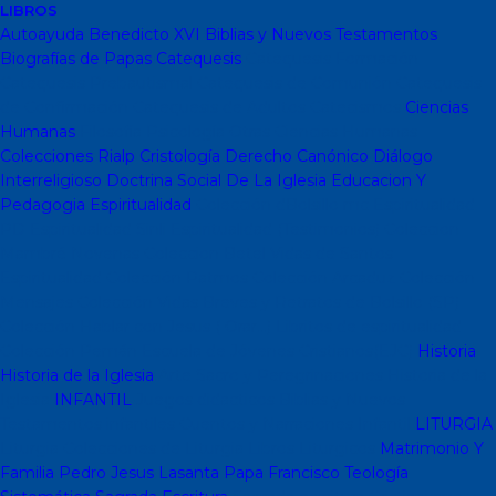
LIBROS
Autoayuda
Benedicto XVI
Biblias y Nuevos Testamentos
Biografías de Papas
Catequesis
Catequesis Formación
Catequesis Prebautismal
Catequesis de Comunión
Catequesis
de Confirmación
Catequesis de Adultos
Catecismos
Ciencias
Humanas
Filosofía
Psicología
Otras Ciencias Humanas
Colecciones Rialp
Cristología
Derecho Canónico
Diálogo
Interreligioso
Doctrina Social De La Iglesia
Educacion Y
Pedagogia
Espiritualidad
Colección dBolsillo mc
Espiritualidad
PD
Espiritualidad Sinli
Espiritualidad (Testimonios)
Coleccion
Mambré
Novenas
Coleccion Betel
Vidas de Santos
Espiritualidad
Colección Patmos
Colección Arcaduz
Colección
Mensajes
Colección Vidas Breves y Retratos de Bolsillo (SP)
Colección Hablar con Jesus ( Orar...)
Libritos de espiritualidad
Colección Pemán
Escuela de Jóvenes Cristianos(EJC)
Historia
Historia de la Iglesia
Arte Sacro y Peregrinaciones
Historia de la
Iglesia
INFANTIL
Juegos didacticos
Biblias y Nuevos
Testamentos infantiles
Cuentos y Narraciones
Infantil
LITURGIA
Liturgia
Colecciones de Liturgia
Libros Liturgicos
Matrimonio Y
Familia
Pedro Jesus Lasanta
Papa Francisco
Teología