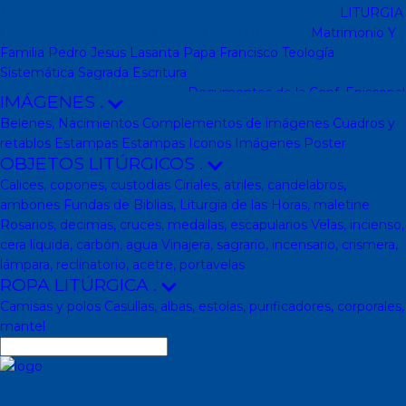
Testamentos infantiles
Cuentos y Narraciones
Infantil
LITURGIA
Liturgia
Colecciones de Liturgia
Libros Liturgicos
Matrimonio Y
Familia
Pedro Jesus Lasanta
Papa Francisco
Teología
Sistemática
Sagrada Escritura
Sagrada escritura
Cristianismo y
otras religiones
Ecumenismo
Documentos de la Conf. Episcopal
IMÁGENES
.
y otras editor
Documentos De La Iglesia
DVD, calendarios,
Belenes, Nacimientos
Complementos de imágenes
Cuadros y
agendas y revistas
Revistas
Calendarios y agendas
DVD
CD
retablos
Estampas
Estampas
Iconos
Imágenes
Poster
Impresos
En Almacen
Pastoral
Pastoral escolar
Pastoral juvenil
OBJETOS LITÚRGICOS
.
Pastoral sacerdotal
Pastoral de Mayores
Pastoral de vida
Calices, copones, custodias
Ciriales, atriles, candelabros,
religiosa - consagrada
Pastoral
Moral-Ética
Colección Hacer
ambones
Fundas de Biblias, Liturgia de las Horas, maletine
Familia
Moral-Ética
Obras Completas
Obras de Juan Pablo II
Rosarios, decimas, cruces, medallas, escapularios
Velas, incienso,
Documentos de la Santa Sede
Santa Sede
Encíclicas
Patrología
cera líquida, carbón, agua
Vinajera, sagrario, incensario, crismera,
Mariología
Literatura
DESCATALOGADOS
Literatura
Literatura
lámpara, reclinatorio, acetre, portavelas
clásica
Movimientos de la Iglesia
Teología
Teología
Presencia
ROPA LITÚRGICA
.
teológica
Los Santos Padres. Teología (Codesal)
Fuentes
Camisas y polos
Casullas, albas, estolas, purificadores, corporales,
Patrísticas. Teología
Biblioteca de Patrística (naranja)
Manuales
mantel
de Teología Católica (Edicep)