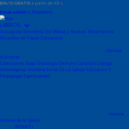
0
0
ENVÍO GRATIS
a partir de 49 €
Inicia sesión
o Registrate
LIBROS
.
Autoayuda
Benedicto XVI
Biblias y Nuevos Testamentos
Biografías de Papas
Catequesis
Catequesis Formación
Catequesis Prebautismal
Catequesis de Comunión
Catequesis
de Confirmación
Catequesis de Adultos
Catecismos
Ciencias
Humanas
Filosofía
Psicología
Otras Ciencias Humanas
Colecciones Rialp
Cristología
Derecho Canónico
Diálogo
Interreligioso
Doctrina Social De La Iglesia
Educacion Y
Pedagogia
Espiritualidad
Colección dBolsillo mc
Espiritualidad
PD
Espiritualidad Sinli
Espiritualidad (Testimonios)
Coleccion
Mambré
Novenas
Coleccion Betel
Vidas de Santos
Espiritualidad
Colección Patmos
Colección Arcaduz
Colección
Mensajes
Colección Vidas Breves y Retratos de Bolsillo (SP)
Colección Hablar con Jesus ( Orar...)
Libritos de espiritualidad
Colección Pemán
Escuela de Jóvenes Cristianos(EJC)
Historia
Historia de la Iglesia
Arte Sacro y Peregrinaciones
Historia de la
Iglesia
INFANTIL
Juegos didacticos
Biblias y Nuevos