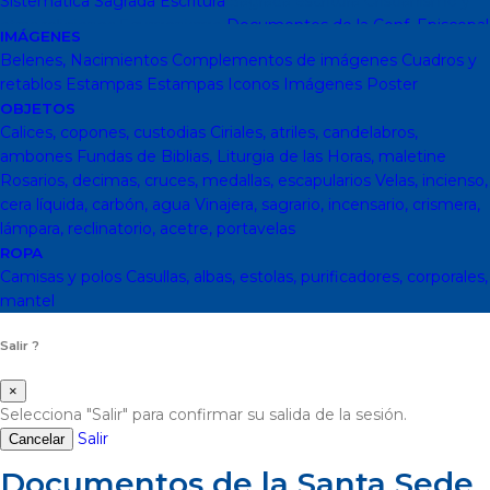
Sistemática
Sagrada Escritura
Sagrada escritura
Cristianismo y
otras religiones
Ecumenismo
Documentos de la Conf. Episcopal
IMÁGENES
y otras editor
Documentos De La Iglesia
DVD, calendarios,
Belenes, Nacimientos
Complementos de imágenes
Cuadros y
agendas y revistas
Revistas
Calendarios y agendas
DVD
CD
retablos
Estampas
Estampas
Iconos
Imágenes
Poster
Impresos
En Almacen
Pastoral
Pastoral escolar
Pastoral juvenil
OBJETOS
Pastoral sacerdotal
Pastoral de Mayores
Pastoral de vida
Calices, copones, custodias
Ciriales, atriles, candelabros,
religiosa - consagrada
Pastoral
Moral-Ética
Colección Hacer
ambones
Fundas de Biblias, Liturgia de las Horas, maletine
Familia
Moral-Ética
Obras Completas
Obras de Juan Pablo II
Rosarios, decimas, cruces, medallas, escapularios
Velas, incienso,
Documentos de la Santa Sede
Santa Sede
Encíclicas
Patrología
cera líquida, carbón, agua
Vinajera, sagrario, incensario, crismera,
Mariología
Literatura
DESCATALOGADOS
Literatura
Literatura
lámpara, reclinatorio, acetre, portavelas
clásica
Movimientos de la Iglesia
Teología
Teología
Presencia
ROPA
teológica
Los Santos Padres. Teología (Codesal)
Fuentes
Camisas y polos
Casullas, albas, estolas, purificadores, corporales,
Patrísticas. Teología
Biblioteca de Patrística (naranja)
Manuales
mantel
de Teología Católica (Edicep)
Salir ?
×
Selecciona "Salir" para confirmar su salida de la sesión.
Salir
Cancelar
Documentos de la Santa Sede