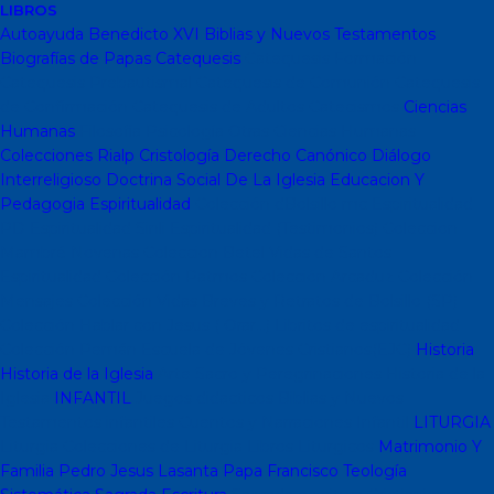
LIBROS
Autoayuda
Benedicto XVI
Biblias y Nuevos Testamentos
Biografías de Papas
Catequesis
Catequesis Formación
Catequesis Prebautismal
Catequesis de Comunión
Catequesis
de Confirmación
Catequesis de Adultos
Catecismos
Ciencias
Humanas
Filosofía
Psicología
Otras Ciencias Humanas
Colecciones Rialp
Cristología
Derecho Canónico
Diálogo
Interreligioso
Doctrina Social De La Iglesia
Educacion Y
Pedagogia
Espiritualidad
Colección dBolsillo mc
Espiritualidad
PD
Espiritualidad Sinli
Espiritualidad (Testimonios)
Coleccion
Mambré
Novenas
Coleccion Betel
Vidas de Santos
Espiritualidad
Colección Patmos
Colección Arcaduz
Colección
Mensajes
Colección Vidas Breves y Retratos de Bolsillo (SP)
Colección Hablar con Jesus ( Orar...)
Libritos de espiritualidad
Colección Pemán
Escuela de Jóvenes Cristianos(EJC)
Historia
Historia de la Iglesia
Arte Sacro y Peregrinaciones
Historia de la
Iglesia
INFANTIL
Juegos didacticos
Biblias y Nuevos
Testamentos infantiles
Cuentos y Narraciones
Infantil
LITURGIA
Liturgia
Colecciones de Liturgia
Libros Liturgicos
Matrimonio Y
Familia
Pedro Jesus Lasanta
Papa Francisco
Teología