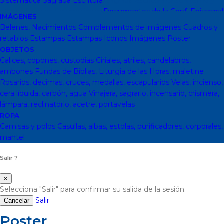
Sistemática
Sagrada Escritura
Sagrada escritura
Cristianismo y
otras religiones
Ecumenismo
Documentos de la Conf. Episcopal
IMÁGENES
y otras editor
Documentos De La Iglesia
DVD, calendarios,
Belenes, Nacimientos
Complementos de imágenes
Cuadros y
agendas y revistas
Revistas
Calendarios y agendas
DVD
CD
retablos
Estampas
Estampas
Iconos
Imágenes
Poster
Impresos
En Almacen
Pastoral
Pastoral escolar
Pastoral juvenil
OBJETOS
Pastoral sacerdotal
Pastoral de Mayores
Pastoral de vida
Calices, copones, custodias
Ciriales, atriles, candelabros,
religiosa - consagrada
Pastoral
Moral-Ética
Colección Hacer
ambones
Fundas de Biblias, Liturgia de las Horas, maletine
Familia
Moral-Ética
Obras Completas
Obras de Juan Pablo II
Rosarios, decimas, cruces, medallas, escapularios
Velas, incienso,
Documentos de la Santa Sede
Santa Sede
Encíclicas
Patrología
cera líquida, carbón, agua
Vinajera, sagrario, incensario, crismera,
Mariología
Literatura
DESCATALOGADOS
Literatura
Literatura
lámpara, reclinatorio, acetre, portavelas
clásica
Movimientos de la Iglesia
Teología
Teología
Presencia
ROPA
teológica
Los Santos Padres. Teología (Codesal)
Fuentes
Camisas y polos
Casullas, albas, estolas, purificadores, corporales,
Patrísticas. Teología
Biblioteca de Patrística (naranja)
Manuales
mantel
de Teología Católica (Edicep)
Salir ?
×
Selecciona "Salir" para confirmar su salida de la sesión.
Salir
Cancelar
Poster