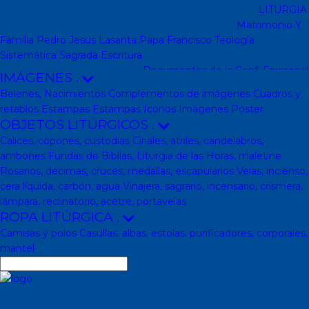
Testamentos infantiles
Cuentos y Narraciones
Infantil
LITURGIA
Liturgia
Colecciones de Liturgia
Libros Liturgicos
Matrimonio Y
Familia
Pedro Jesus Lasanta
Papa Francisco
Teología
Sistemática
Sagrada Escritura
Sagrada escritura
Cristianismo y
otras religiones
Ecumenismo
Documentos de la Conf. Episcopal
IMÁGENES
.
y otras editor
Documentos De La Iglesia
DVD, calendarios,
Belenes, Nacimientos
Complementos de imágenes
Cuadros y
agendas y revistas
Revistas
Calendarios y agendas
DVD
CD
retablos
Estampas
Estampas
Iconos
Imágenes
Poster
Impresos
En Almacen
Pastoral
Pastoral escolar
Pastoral juvenil
OBJETOS LITÚRGICOS
.
Pastoral sacerdotal
Pastoral de Mayores
Pastoral de vida
Calices, copones, custodias
Ciriales, atriles, candelabros,
religiosa - consagrada
Pastoral
Moral-Ética
Colección Hacer
ambones
Fundas de Biblias, Liturgia de las Horas, maletine
Familia
Moral-Ética
Obras Completas
Obras de Juan Pablo II
Rosarios, decimas, cruces, medallas, escapularios
Velas, incienso,
Documentos de la Santa Sede
Santa Sede
Encíclicas
Patrología
cera líquida, carbón, agua
Vinajera, sagrario, incensario, crismera,
Mariología
Literatura
DESCATALOGADOS
Literatura
Literatura
lámpara, reclinatorio, acetre, portavelas
clásica
Movimientos de la Iglesia
Teología
Teología
Presencia
ROPA LITÚRGICA
.
teológica
Los Santos Padres. Teología (Codesal)
Fuentes
Camisas y polos
Casullas, albas, estolas, purificadores, corporales,
Patrísticas. Teología
Biblioteca de Patrística (naranja)
Manuales
mantel
de Teología Católica (Edicep)