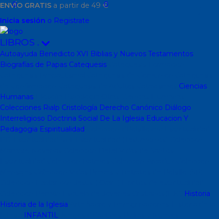
0
0
ENVÍO GRATIS
a partir de 49 €
Inicia sesión
o Registrate
LIBROS
.
Autoayuda
Benedicto XVI
Biblias y Nuevos Testamentos
Biografías de Papas
Catequesis
Catequesis Formación
Catequesis Prebautismal
Catequesis de Comunión
Catequesis
de Confirmación
Catequesis de Adultos
Catecismos
Ciencias
Humanas
Filosofía
Psicología
Otras Ciencias Humanas
Colecciones Rialp
Cristología
Derecho Canónico
Diálogo
Interreligioso
Doctrina Social De La Iglesia
Educacion Y
Pedagogia
Espiritualidad
Colección dBolsillo mc
Espiritualidad
PD
Espiritualidad Sinli
Espiritualidad (Testimonios)
Coleccion
Mambré
Novenas
Coleccion Betel
Vidas de Santos
Espiritualidad
Colección Patmos
Colección Arcaduz
Colección
Mensajes
Colección Vidas Breves y Retratos de Bolsillo (SP)
Colección Hablar con Jesus ( Orar...)
Libritos de espiritualidad
Colección Pemán
Escuela de Jóvenes Cristianos(EJC)
Historia
Historia de la Iglesia
Arte Sacro y Peregrinaciones
Historia de la
Iglesia
INFANTIL
Juegos didacticos
Biblias y Nuevos