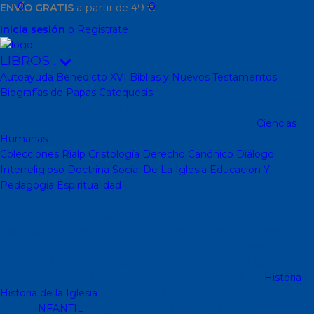
0
0
ENVÍO GRATIS
a partir de 49 €
Inicia sesión
o Registrate
LIBROS
.
Autoayuda
Benedicto XVI
Biblias y Nuevos Testamentos
Biografías de Papas
Catequesis
Catequesis Formación
Catequesis Prebautismal
Catequesis de Comunión
Catequesis
de Confirmación
Catequesis de Adultos
Catecismos
Ciencias
Humanas
Filosofía
Psicología
Otras Ciencias Humanas
Colecciones Rialp
Cristología
Derecho Canónico
Diálogo
Interreligioso
Doctrina Social De La Iglesia
Educacion Y
Pedagogia
Espiritualidad
Colección dBolsillo mc
Espiritualidad
PD
Espiritualidad Sinli
Espiritualidad (Testimonios)
Coleccion
Mambré
Novenas
Coleccion Betel
Vidas de Santos
Espiritualidad
Colección Patmos
Colección Arcaduz
Colección
Mensajes
Colección Vidas Breves y Retratos de Bolsillo (SP)
Colección Hablar con Jesus ( Orar...)
Libritos de espiritualidad
Colección Pemán
Escuela de Jóvenes Cristianos(EJC)
Historia
Historia de la Iglesia
Arte Sacro y Peregrinaciones
Historia de la
Iglesia
INFANTIL
Juegos didacticos
Biblias y Nuevos