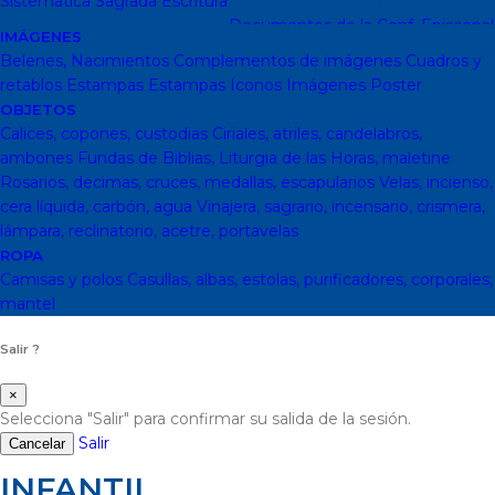
Sistemática
Sagrada Escritura
Sagrada escritura
Cristianismo y
otras religiones
Ecumenismo
Documentos de la Conf. Episcopal
IMÁGENES
y otras editor
Documentos De La Iglesia
DVD, calendarios,
Belenes, Nacimientos
Complementos de imágenes
Cuadros y
agendas y revistas
Revistas
Calendarios y agendas
DVD
CD
retablos
Estampas
Estampas
Iconos
Imágenes
Poster
Impresos
En Almacen
Pastoral
Pastoral escolar
Pastoral juvenil
OBJETOS
Pastoral sacerdotal
Pastoral de Mayores
Pastoral de vida
Calices, copones, custodias
Ciriales, atriles, candelabros,
religiosa - consagrada
Pastoral
Moral-Ética
Colección Hacer
ambones
Fundas de Biblias, Liturgia de las Horas, maletine
Familia
Moral-Ética
Obras Completas
Obras de Juan Pablo II
Rosarios, decimas, cruces, medallas, escapularios
Velas, incienso,
Documentos de la Santa Sede
Santa Sede
Encíclicas
Patrología
cera líquida, carbón, agua
Vinajera, sagrario, incensario, crismera,
Mariología
Literatura
DESCATALOGADOS
Literatura
Literatura
lámpara, reclinatorio, acetre, portavelas
clásica
Movimientos de la Iglesia
Teología
Teología
Presencia
ROPA
teológica
Los Santos Padres. Teología (Codesal)
Fuentes
Camisas y polos
Casullas, albas, estolas, purificadores, corporales,
Patrísticas. Teología
Biblioteca de Patrística (naranja)
Manuales
mantel
de Teología Católica (Edicep)
Salir ?
×
Selecciona "Salir" para confirmar su salida de la sesión.
Salir
Cancelar
INFANTIL