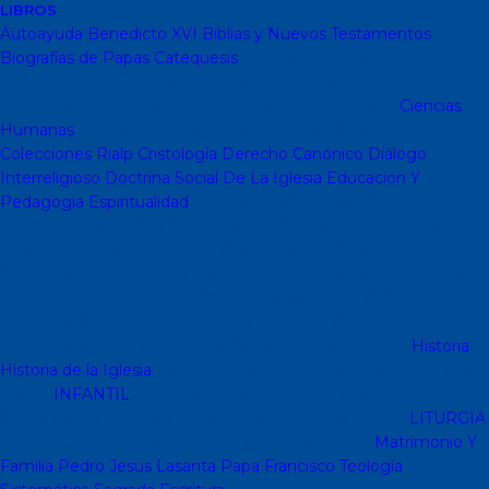
LIBROS
Autoayuda
Benedicto XVI
Biblias y Nuevos Testamentos
Biografías de Papas
Catequesis
Catequesis Formación
Catequesis Prebautismal
Catequesis de Comunión
Catequesis
de Confirmación
Catequesis de Adultos
Catecismos
Ciencias
Humanas
Filosofía
Psicología
Otras Ciencias Humanas
Colecciones Rialp
Cristología
Derecho Canónico
Diálogo
Interreligioso
Doctrina Social De La Iglesia
Educacion Y
Pedagogia
Espiritualidad
Colección dBolsillo mc
Espiritualidad
PD
Espiritualidad Sinli
Espiritualidad (Testimonios)
Coleccion
Mambré
Novenas
Coleccion Betel
Vidas de Santos
Espiritualidad
Colección Patmos
Colección Arcaduz
Colección
Mensajes
Colección Vidas Breves y Retratos de Bolsillo (SP)
Colección Hablar con Jesus ( Orar...)
Libritos de espiritualidad
Colección Pemán
Escuela de Jóvenes Cristianos(EJC)
Historia
Historia de la Iglesia
Arte Sacro y Peregrinaciones
Historia de la
Iglesia
INFANTIL
Juegos didacticos
Biblias y Nuevos
Testamentos infantiles
Cuentos y Narraciones
Infantil
LITURGIA
Liturgia
Colecciones de Liturgia
Libros Liturgicos
Matrimonio Y
Familia
Pedro Jesus Lasanta
Papa Francisco
Teología