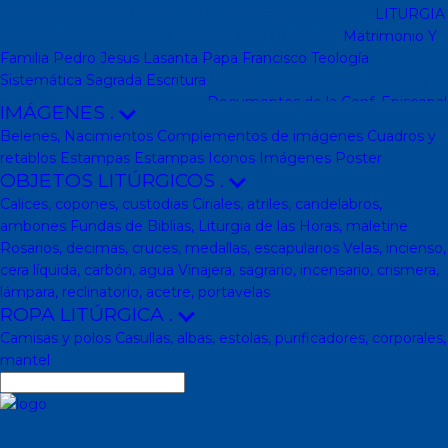
Testamentos infantiles
Cuentos y Narraciones
Infantil
LITURGIA
Liturgia
Colecciones de Liturgia
Libros Liturgicos
Matrimonio Y
Familia
Pedro Jesus Lasanta
Papa Francisco
Teología
Sistemática
Sagrada Escritura
Sagrada escritura
Cristianismo y
otras religiones
Ecumenismo
Documentos de la Conf. Episcopal
IMÁGENES
.
y otras editor
Documentos De La Iglesia
DVD, calendarios,
Belenes, Nacimientos
Complementos de imágenes
Cuadros y
agendas y revistas
Revistas
Calendarios y agendas
DVD
CD
retablos
Estampas
Estampas
Iconos
Imágenes
Poster
Impresos
En Almacen
Pastoral
Pastoral escolar
Pastoral juvenil
OBJETOS LITÚRGICOS
.
Pastoral sacerdotal
Pastoral de Mayores
Pastoral de vida
Calices, copones, custodias
Ciriales, atriles, candelabros,
religiosa - consagrada
Pastoral
Moral-Ética
Colección Hacer
ambones
Fundas de Biblias, Liturgia de las Horas, maletine
Familia
Moral-Ética
Obras Completas
Obras de Juan Pablo II
Rosarios, decimas, cruces, medallas, escapularios
Velas, incienso,
Documentos de la Santa Sede
Santa Sede
Encíclicas
Patrología
cera líquida, carbón, agua
Vinajera, sagrario, incensario, crismera,
Mariología
Literatura
DESCATALOGADOS
Literatura
Literatura
lámpara, reclinatorio, acetre, portavelas
clásica
Movimientos de la Iglesia
Teología
Teología
Presencia
ROPA LITÚRGICA
.
teológica
Los Santos Padres. Teología (Codesal)
Fuentes
Camisas y polos
Casullas, albas, estolas, purificadores, corporales,
Patrísticas. Teología
Biblioteca de Patrística (naranja)
Manuales
mantel
de Teología Católica (Edicep)