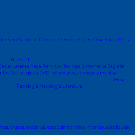
autismal
Catequesis de Comunión
Catequesis de Confirmación
erecho Canónico
Diálogo Interreligioso
Doctrina Social De La
os)
Coleccion Mambré
Novenas
Coleccion Betel
Vidas de
)
Colección Hablar con Jesus ( Orar...)
Libritos de espiritualidad
lesia
INFANTIL
Juegos didacticos
Biblias y Nuevos Testamentos
Jesus Lasanta
Papa Francisco
Teología Sistemática
Sagrada
os De La Iglesia
DVD, calendarios, agendas y revistas
Revistas
ayores
Pastoral de vida religiosa - consagrada
Pastoral
Moral-
cíclicas
Patrología
Mariología
Literatura
DESCATALOGADOS
)
Fuentes Patrísticas. Teología
Biblioteca de Patrística (naranja)
mas, cruces, medallas, escapularios
Velas, incienso, cera líquida,