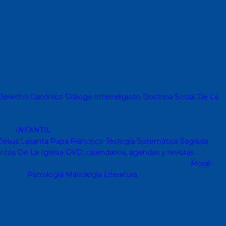
autismal
Catequesis de Comunión
Catequesis de Confirmación
erecho Canónico
Diálogo Interreligioso
Doctrina Social De La
os)
Coleccion Mambré
Novenas
Coleccion Betel
Vidas de
)
Colección Hablar con Jesus ( Orar...)
Libritos de espiritualidad
lesia
INFANTIL
Juegos didacticos
Biblias y Nuevos Testamentos
Jesus Lasanta
Papa Francisco
Teología Sistemática
Sagrada
os De La Iglesia
DVD, calendarios, agendas y revistas
Revistas
ayores
Pastoral de vida religiosa - consagrada
Pastoral
Moral-
cíclicas
Patrología
Mariología
Literatura
DESCATALOGADOS
)
Fuentes Patrísticas. Teología
Biblioteca de Patrística (naranja)