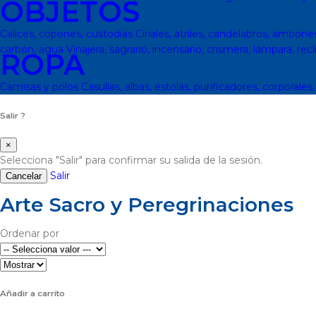
OBJETOS
Calices, copones, custodias
Ciriales, atriles, candelabros, ambone
carbón, agua
Vinajera, sagrario, incensario, crismera, lámpara, recl
ROPA
Camisas y polos
Casullas, albas, estolas, purificadores, corporales
Salir ?
×
Selecciona "Salir" para confirmar su salida de la sesión.
Salir
Cancelar
Arte Sacro y Peregrinaciones
Ordenar por
Añadir a carrito