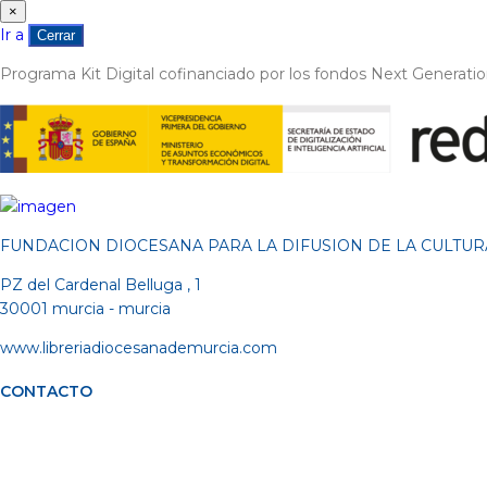
×
Ir a
Cerrar
Programa Kit Digital cofinanciado por los fondos Next Generati
FUNDACION DIOCESANA PARA LA DIFUSION DE LA CULTUR
PZ del Cardenal Belluga , 1
30001 murcia - murcia
www.libreriadiocesanademurcia.com
CONTACTO