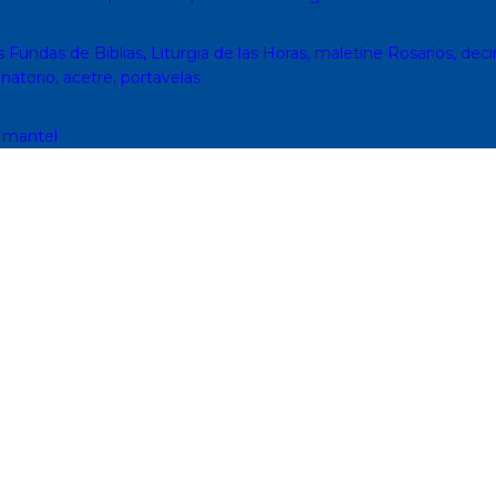
s
Fundas de Biblias, Liturgia de las Horas, maletine
Rosarios, deci
inatorio, acetre, portavelas
, mantel