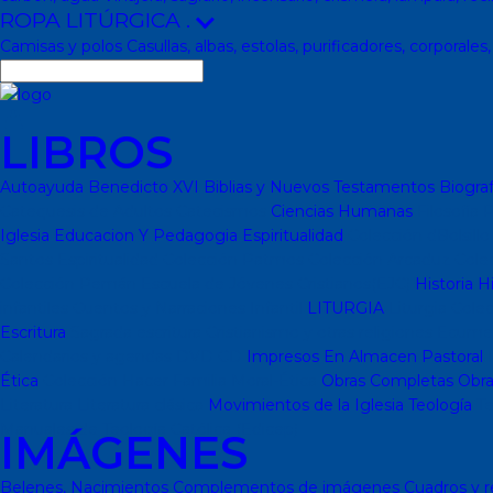
ROPA LITÚRGICA
.
Camisas y polos
Casullas, albas, estolas, purificadores, corporales
LIBROS
Autoayuda
Benedicto XVI
Biblias y Nuevos Testamentos
Biograf
Catequesis de Adultos
Catecismos
Ciencias Humanas
Filosofía
P
Iglesia
Educacion Y Pedagogia
Espiritualidad
Colección dBolsill
Santos
Espiritualidad
Colección Patmos
Colección Arcaduz
Cole
Colección Pemán
Escuela de Jóvenes Cristianos(EJC)
Historia
Hi
infantiles
Cuentos y Narraciones
Infantil
LITURGIA
Liturgia
Colec
Escritura
Sagrada escritura
Cristianismo y otras religiones
Ecume
Calendarios y agendas
DVD
CD
Impresos
En Almacen
Pastoral
P
Ética
Colección Hacer Familia
Moral-Ética
Obras Completas
Obra
Literatura
Literatura clásica
Movimientos de la Iglesia
Teología
Te
Manuales de Teología Católica (Edicep)
IMÁGENES
Belenes, Nacimientos
Complementos de imágenes
Cuadros y r