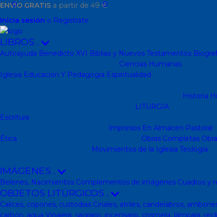
0
0
ENVÍO GRATIS
a partir de 49 €
Inicia sesión
o Registrate
LIBROS
.
Autoayuda
Benedicto XVI
Biblias y Nuevos Testamentos
Biograf
Catequesis de Adultos
Catecismos
Ciencias Humanas
Filosofía
P
Iglesia
Educacion Y Pedagogia
Espiritualidad
Colección dBolsill
Santos
Espiritualidad
Colección Patmos
Colección Arcaduz
Cole
Colección Pemán
Escuela de Jóvenes Cristianos(EJC)
Historia
Hi
infantiles
Cuentos y Narraciones
Infantil
LITURGIA
Liturgia
Colec
Escritura
Sagrada escritura
Cristianismo y otras religiones
Ecume
Calendarios y agendas
DVD
CD
Impresos
En Almacen
Pastoral
P
Ética
Colección Hacer Familia
Moral-Ética
Obras Completas
Obra
Literatura
Literatura clásica
Movimientos de la Iglesia
Teología
Te
Manuales de Teología Católica (Edicep)
IMÁGENES
.
Belenes, Nacimientos
Complementos de imágenes
Cuadros y r
OBJETOS LITÚRGICOS
.
Calices, copones, custodias
Ciriales, atriles, candelabros, ambone
carbón, agua
Vinajera, sagrario, incensario, crismera, lámpara, recl