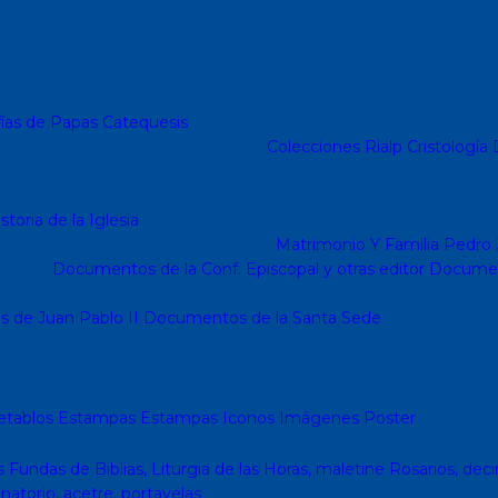
ías de Papas
Catequesis
Catequesis Formación
Catequesis Preb
sicología
Otras Ciencias Humanas
Colecciones Rialp
Cristología
D
o mc
Espiritualidad PD
Espiritualidad Sinli
Espiritualidad (Testimoni
cción Mensajes
Colección Vidas Breves y Retratos de Bolsillo (SP
storia de la Iglesia
Arte Sacro y Peregrinaciones
Historia de la Ig
ciones de Liturgia
Libros Liturgicos
Matrimonio Y Familia
Pedro 
nismo
Documentos de la Conf. Episcopal y otras editor
Document
astoral escolar
Pastoral juvenil
Pastoral sacerdotal
Pastoral de M
s de Juan Pablo II
Documentos de la Santa Sede
Santa Sede
En
ología
Presencia teológica
Los Santos Padres. Teología (Codesal
etablos
Estampas
Estampas
Iconos
Imágenes
Poster
s
Fundas de Biblias, Liturgia de las Horas, maletine
Rosarios, deci
inatorio, acetre, portavelas