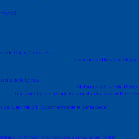
, mantel
ías de Papas
Catequesis
Catequesis Formación
Catequesis Preb
sicología
Otras Ciencias Humanas
Colecciones Rialp
Cristología
D
o mc
Espiritualidad PD
Espiritualidad Sinli
Espiritualidad (Testimoni
cción Mensajes
Colección Vidas Breves y Retratos de Bolsillo (SP
storia de la Iglesia
Arte Sacro y Peregrinaciones
Historia de la Ig
ciones de Liturgia
Libros Liturgicos
Matrimonio Y Familia
Pedro 
nismo
Documentos de la Conf. Episcopal y otras editor
Document
astoral escolar
Pastoral juvenil
Pastoral sacerdotal
Pastoral de M
s de Juan Pablo II
Documentos de la Santa Sede
Santa Sede
En
ología
Presencia teológica
Los Santos Padres. Teología (Codesal
etablos
Estampas
Estampas
Iconos
Imágenes
Poster