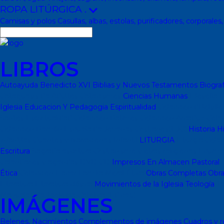
ROPA LITÚRGICA
.
Camisas y polos
Casullas, albas, estolas, purificadores, corporales
LIBROS
Autoayuda
Benedicto XVI
Biblias y Nuevos Testamentos
Biograf
Catequesis de Adultos
Catecismos
Ciencias Humanas
Filosofía
P
Iglesia
Educacion Y Pedagogia
Espiritualidad
Colección dBolsill
Santos
Espiritualidad
Colección Patmos
Colección Arcaduz
Cole
Colección Pemán
Escuela de Jóvenes Cristianos(EJC)
Historia
Hi
infantiles
Cuentos y Narraciones
Infantil
LITURGIA
Liturgia
Colec
Escritura
Sagrada escritura
Cristianismo y otras religiones
Ecume
Calendarios y agendas
DVD
CD
Impresos
En Almacen
Pastoral
P
Ética
Colección Hacer Familia
Moral-Ética
Obras Completas
Obra
Literatura
Literatura clásica
Movimientos de la Iglesia
Teología
Te
Manuales de Teología Católica (Edicep)
IMÁGENES
Belenes, Nacimientos
Complementos de imágenes
Cuadros y r