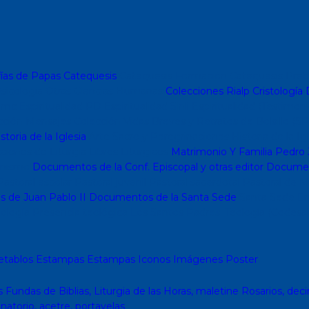
ías de Papas
Catequesis
Catequesis Formación
Catequesis Preb
sicología
Otras Ciencias Humanas
Colecciones Rialp
Cristología
D
o mc
Espiritualidad PD
Espiritualidad Sinli
Espiritualidad (Testimoni
cción Mensajes
Colección Vidas Breves y Retratos de Bolsillo (SP
storia de la Iglesia
Arte Sacro y Peregrinaciones
Historia de la Ig
ciones de Liturgia
Libros Liturgicos
Matrimonio Y Familia
Pedro 
nismo
Documentos de la Conf. Episcopal y otras editor
Document
astoral escolar
Pastoral juvenil
Pastoral sacerdotal
Pastoral de M
s de Juan Pablo II
Documentos de la Santa Sede
Santa Sede
En
ología
Presencia teológica
Los Santos Padres. Teología (Codesal
etablos
Estampas
Estampas
Iconos
Imágenes
Poster
s
Fundas de Biblias, Liturgia de las Horas, maletine
Rosarios, deci
inatorio, acetre, portavelas