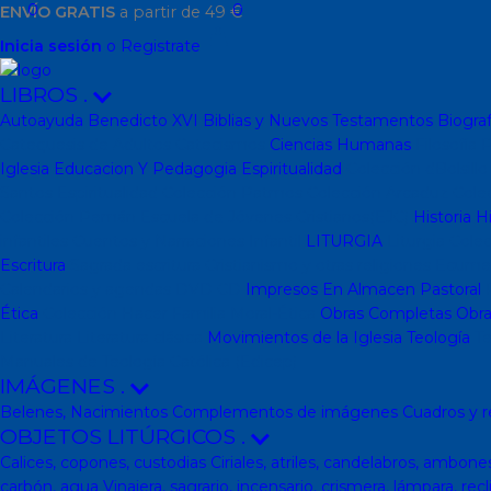
0
0
ENVÍO GRATIS
a partir de 49 €
Inicia sesión
o Registrate
LIBROS
.
Autoayuda
Benedicto XVI
Biblias y Nuevos Testamentos
Biograf
Catequesis de Adultos
Catecismos
Ciencias Humanas
Filosofía
P
Iglesia
Educacion Y Pedagogia
Espiritualidad
Colección dBolsill
Santos
Espiritualidad
Colección Patmos
Colección Arcaduz
Cole
Colección Pemán
Escuela de Jóvenes Cristianos(EJC)
Historia
Hi
infantiles
Cuentos y Narraciones
Infantil
LITURGIA
Liturgia
Colec
Escritura
Sagrada escritura
Cristianismo y otras religiones
Ecume
Calendarios y agendas
DVD
CD
Impresos
En Almacen
Pastoral
P
Ética
Colección Hacer Familia
Moral-Ética
Obras Completas
Obra
Literatura
Literatura clásica
Movimientos de la Iglesia
Teología
Te
Manuales de Teología Católica (Edicep)
IMÁGENES
.
Belenes, Nacimientos
Complementos de imágenes
Cuadros y r
OBJETOS LITÚRGICOS
.
Calices, copones, custodias
Ciriales, atriles, candelabros, ambone
carbón, agua
Vinajera, sagrario, incensario, crismera, lámpara, recl