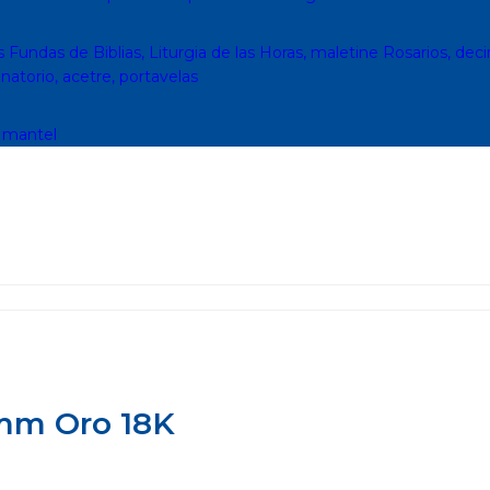
s
Fundas de Biblias, Liturgia de las Horas, maletine
Rosarios, deci
inatorio, acetre, portavelas
, mantel
mm Oro 18K