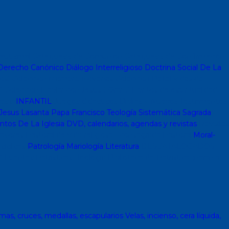
autismal
Catequesis de Comunión
Catequesis de Confirmación
erecho Canónico
Diálogo Interreligioso
Doctrina Social De La
os)
Coleccion Mambré
Novenas
Coleccion Betel
Vidas de
)
Colección Hablar con Jesus ( Orar...)
Libritos de espiritualidad
lesia
INFANTIL
Juegos didacticos
Biblias y Nuevos Testamentos
Jesus Lasanta
Papa Francisco
Teología Sistemática
Sagrada
os De La Iglesia
DVD, calendarios, agendas y revistas
Revistas
ayores
Pastoral de vida religiosa - consagrada
Pastoral
Moral-
cíclicas
Patrología
Mariología
Literatura
DESCATALOGADOS
)
Fuentes Patrísticas. Teología
Biblioteca de Patrística (naranja)
mas, cruces, medallas, escapularios
Velas, incienso, cera líquida,