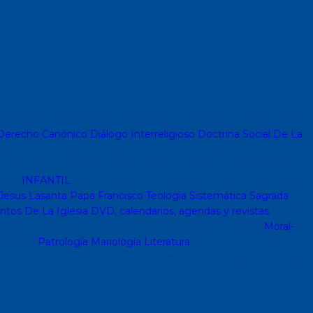
autismal
Catequesis de Comunión
Catequesis de Confirmación
erecho Canónico
Diálogo Interreligioso
Doctrina Social De La
os)
Coleccion Mambré
Novenas
Coleccion Betel
Vidas de
)
Colección Hablar con Jesus ( Orar...)
Libritos de espiritualidad
lesia
INFANTIL
Juegos didacticos
Biblias y Nuevos Testamentos
Jesus Lasanta
Papa Francisco
Teología Sistemática
Sagrada
os De La Iglesia
DVD, calendarios, agendas y revistas
Revistas
ayores
Pastoral de vida religiosa - consagrada
Pastoral
Moral-
cíclicas
Patrología
Mariología
Literatura
DESCATALOGADOS
)
Fuentes Patrísticas. Teología
Biblioteca de Patrística (naranja)