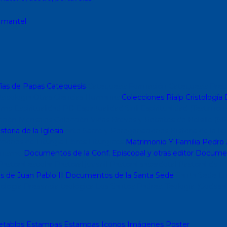
, mantel
ías de Papas
Catequesis
Catequesis Formación
Catequesis Preb
sicología
Otras Ciencias Humanas
Colecciones Rialp
Cristología
D
o mc
Espiritualidad PD
Espiritualidad Sinli
Espiritualidad (Testimoni
cción Mensajes
Colección Vidas Breves y Retratos de Bolsillo (SP
storia de la Iglesia
Arte Sacro y Peregrinaciones
Historia de la Ig
ciones de Liturgia
Libros Liturgicos
Matrimonio Y Familia
Pedro 
nismo
Documentos de la Conf. Episcopal y otras editor
Document
astoral escolar
Pastoral juvenil
Pastoral sacerdotal
Pastoral de M
s de Juan Pablo II
Documentos de la Santa Sede
Santa Sede
En
ología
Presencia teológica
Los Santos Padres. Teología (Codesal
etablos
Estampas
Estampas
Iconos
Imágenes
Poster